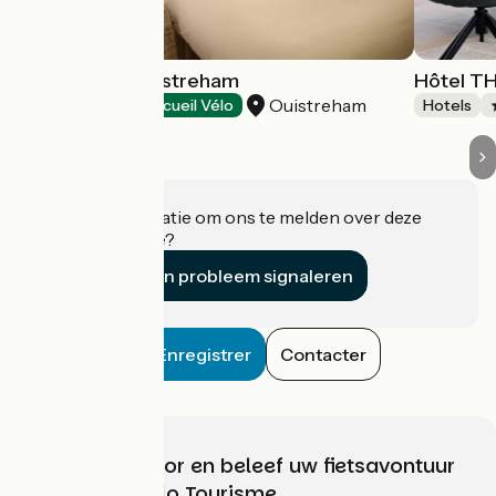
B&B Hôtels Ouistreham
Hôtel T
Ouistreham
Hotels
Accueil Vélo
Hotels
Heeft u informatie om ons te melden over deze
accommodatie?
Een probleem signaleren
Enregistrer
Contacter
Kies, bereid voor en beleef uw fietsavontuur
met France Vélo Tourisme