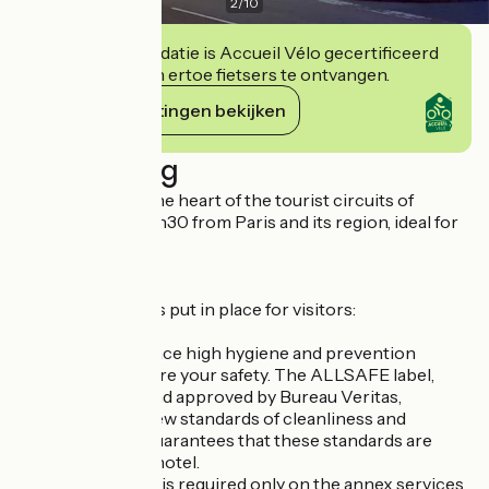
2
/
10
Deze accommodatie is Accueil Vélo gecertificeerd
en verbindt zich ertoe fietsers te ontvangen.
Haar verplichtingen bekijken
Beschrijving
Hotel located in the heart of the tourist circuits of
Normandy, only 2h30 from Paris and its region, ideal for
stays by the sea.
Sanitary measures put in place for visitors:
We have put in place high hygiene and prevention
measures to ensure your safety. The ALLSAFE label,
developed with and approved by Bureau Veritas,
represents our new standards of cleanliness and
prevention and guarantees that these standards are
respected in our hotel.
The sanitary pass is required only on the annex services