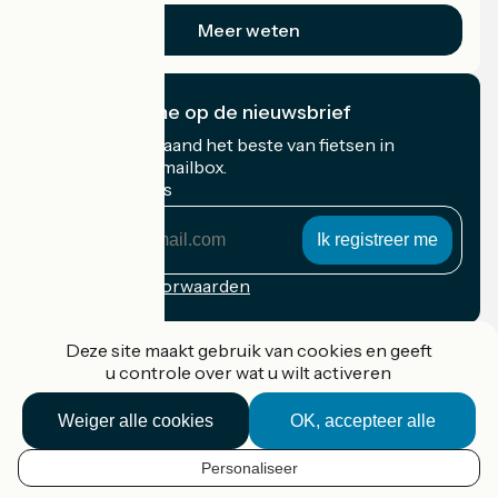
Meer weten
Ik abonneer me op de nieuwsbrief
Ontvang elke maand het beste van fietsen in
Frankrijk in uw mailbox.
Mijn e-mailadres
Mijn
e-
mailadres
Inschrijvingsvoorwaarden
Gefinancierd in het kader van Destination France
Deze site maakt gebruik van cookies en geeft
u controle over wat u wilt activeren
Weiger alle cookies
OK, accepteer alle
Accueil Vélo Pro
Contact
Personaliseer
Wettelijke informatie
NL