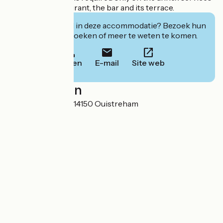
such as the restaurant, the bar and its terrace.
Geïnteresseerd in deze accommodatie? Bezoek hun
website om te boeken of meer te weten te komen.
Bellen
E-mail
Site web
Localisation
37 rue des Dunes 14150 Ouistreham