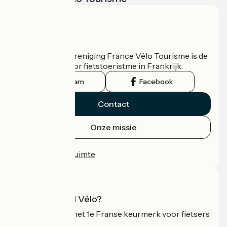
Wie zijn we?
De nationale vereniging France Vélo Tourisme is de
officiële gids voor fietstoeristme in Frankrijk.
Instagram
Facebook
Contact
Onze missie
Persruimte
Professionele ruimte
Wat is Accueil Vélo?
Accueil Vélo is het 1e Franse keurmerk voor fietsers
op vakantie.