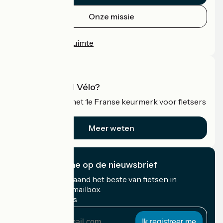
Onze missie
Persruimte
Professionele ruimte
Wat is Accueil Vélo?
Accueil Vélo is het 1e Franse keurmerk voor fietsers
op vakantie.
Meer weten
Ik abonneer me op de nieuwsbrief
Ontvang elke maand het beste van fietsen in
Frankrijk in uw mailbox.
Mijn e-mailadres
Mijn