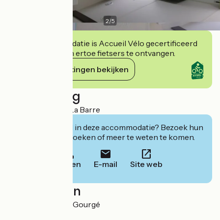
2
/
5
Deze accommodatie is Accueil Vélo gecertificeerd
en verbindt zich ertoe fietsers te ontvangen.
Haar verplichtingen bekijken
Beschrijving
The Domaine de La Barre
Geïnteresseerd in deze accommodatie? Bezoek hun
website om te boeken of meer te weten te komen.
Bellen
E-mail
Site web
Localisation
2 La Barre 79200 Gourgé