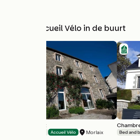
Andere Accueil Vélo in de buurt
Le Logis du Port
Chambre
Morlaix
Bed and breakfast
Accueil Vélo
Bed and b