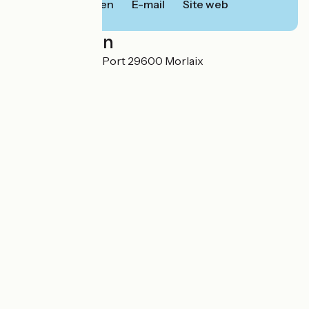
Bellen
E-mail
Site web
Localisation
10 voie d'accès au Port 29600 Morlaix