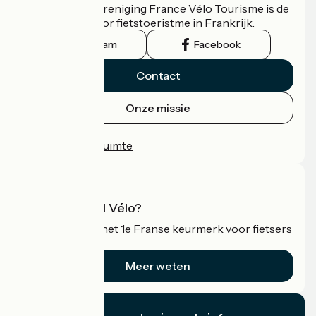
De nationale vereniging France Vélo Tourisme is de
officiële gids voor fietstoeristme in Frankrijk.
Instagram
Facebook
Contact
Onze missie
Persruimte
Professionele ruimte
Wat is Accueil Vélo?
Accueil Vélo is het 1e Franse keurmerk voor fietsers
op vakantie.
Meer weten