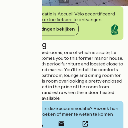
2
/
10
Deze accommodatie is Accueil Vélo gecertificeerd
en verbindt zich ertoe fietsers te ontvangen.
Haar verplichtingen bekijken
Beschrijving
Comprising four bedrooms, one of which is a suite, Le
Logis du Port welcomes you to this former manor house,
fully renovated with period furniture and located close to
the town centre and marina. You'll find all the comforts
you need: private bathroom, lounge and dining room for
breakfasts, billiards room overlooking a pretty enclosed
garden, spa included in the price of the room from
October to March and extra when the indoor heated
swimming pool is available.
Geïnteresseerd in deze accommodatie? Bezoek hun
website om te boeken of meer te weten te komen.