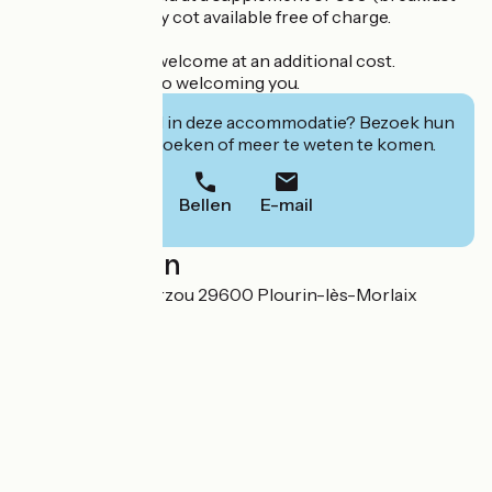
included) and baby cot available free of charge.
Trained dogs are welcome at an additional cost.
We look forward to welcoming you.
Geïnteresseerd in deze accommodatie? Bezoek hun
website om te boeken of meer te weten te komen.
Bellen
E-mail
Localisation
580 Lieu-dit Lézarzou 29600 Plourin-lès-Morlaix