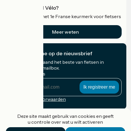
Wat is Accueil Vélo?
Accueil Vélo is het 1e Franse keurmerk voor fietsers
op vakantie.
Meer weten
Ik abonneer me op de nieuwsbrief
Ontvang elke maand het beste van fietsen in
Frankrijk in uw mailbox.
Mijn e-mailadres
Mijn
e-
mailadres
Inschrijvingsvoorwaarden
Gefinancierd in het kader van Destination France
Deze site maakt gebruik van cookies en geeft
u controle over wat u wilt activeren