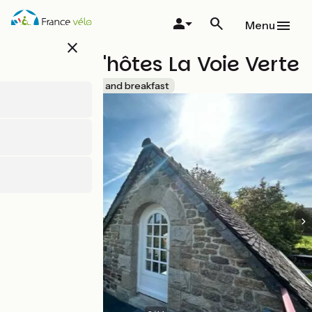
Overslaan
en
Menu
naar
close
de
Maison d'hôtes La Voie Verte
inhoud
gaan
Accueil Vélo
Bed and breakfast