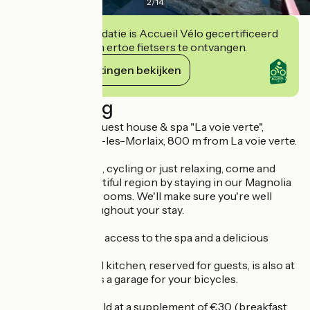
2
/
14
Deze accommodatie is Accueil Vélo gecertificeerd
en verbindt zich ertoe fietsers te ontvangen.
Haar verplichtingen bekijken
Beschrijving
Welcome to our guest house & spa "La voie verte",
located in Plourin-les-Morlaix, 800 m from La voie verte.
If you enjoy hiking, cycling or just relaxing, come and
discover our beautiful region by staying in our Magnolia
or Camélia guest rooms. We'll make sure you're well
looked after throughout your stay.
You will enjoy free access to the spa and a delicious
breakfast.
A small communal kitchen, reserved for guests, is also at
your disposal, as is a garage for your bicycles.
Extra bed for a child at a supplement of €30 (breakfast