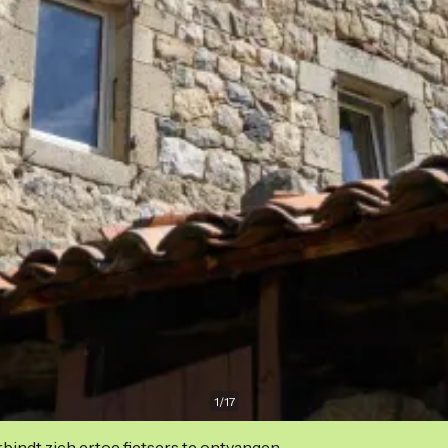
1
/
17
indt zich ertoe fietsers te ontvangen.