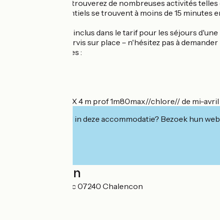
À proximité, vous trouverez de nombreuses activités telles
commerces essentiels se trouvent à moins de 15 minutes en
Le petit-déjeuner, inclus dans le tarif pour les séjours d'un
également être servis sur place – n'hésitez pas à demander 
Tarifs Table d'Hôtes :
Adulte : 25 euros
Enfant : 12 euros
*Info Piscine: 8 m X 4 m prof 1m80max//chlore// de mi-avril
Geïnteresseerd in deze accommodatie? Bezoek hun webs
Localisation
249 route de Jonac 07240 Chalencon