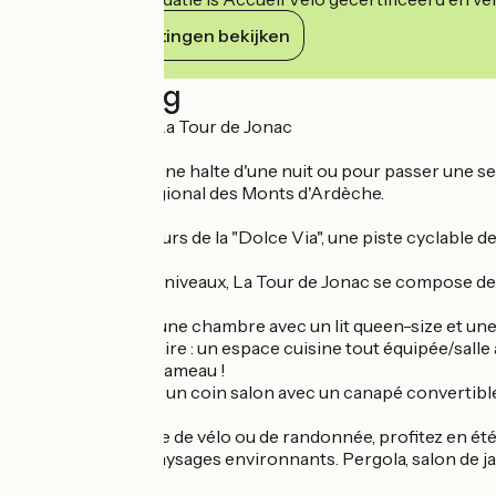
Haar verplichtingen bekijken
Beschrijving
Chambre d'hôte La Tour de Jonac
Que vous fassiez une halte d'une nuit ou pour passer une sema
le parc naturel régional des Monts d'Ardèche.
Située à mi-parcours de la "Dolce Via", une piste cyclable d
Répartie sur trois niveaux, La Tour de Jonac se compose de 
Niveau inférieur : une chambre avec un lit queen-size et un
Niveau intermédiaire : un espace cuisine tout équipée/salle
meilleure vue du hameau !
Niveau supérieur : un coin salon avec un canapé convertible
Après une journée de vélo ou de randonnée, profitez en été d
dégagée sur les paysages environnants. Pergola, salon de ja