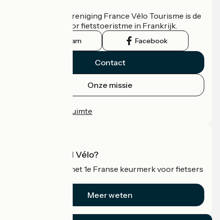
Wie zijn we?
De nationale vereniging France Vélo Tourisme is de
officiële gids voor fietstoeristme in Frankrijk.
Instagram
Facebook
Contact
Onze missie
Persruimte
Professionele ruimte
Wat is Accueil Vélo?
Accueil Vélo is het 1e Franse keurmerk voor fietsers
op vakantie.
Meer weten