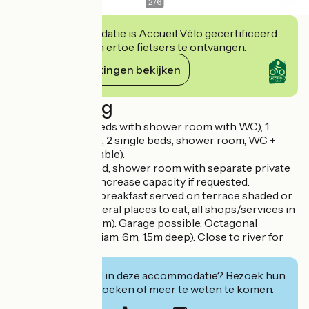
2
/
6
Deze accommodatie is Accueil Vélo gecertificeerd
en verbindt zich ertoe fietsers te ontvangen.
Haar verplichtingen bekijken
Beschrijving
1 room (2 single beds with shower room with WC), 1
room (double bed, 2 single beds, shower room, WC +
kitchen area available).
1 room (double bed, shower room with separate private
WC). Possible to increase capacity if requested.
If weather allows, breakfast served on terrace shaded or
in living room. Several places to eat, all shops/services in
village (about 200m). Garage possible. Octagonal
swimming pool (diam. 6m, 1.5m deep). Close to river for
wild swimming.
Geïnteresseerd in deze accommodatie? Bezoek hun
website om te boeken of meer te weten te komen.