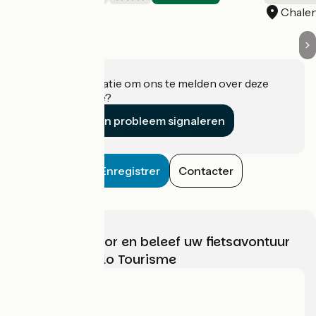
Issamoulenc
Chale
Heeft u informatie om ons te melden over deze
accommodatie?
Een probleem signaleren
Enregistrer
Contacter
Kies, bereid voor en beleef uw fietsavontuur
met France Vélo Tourisme