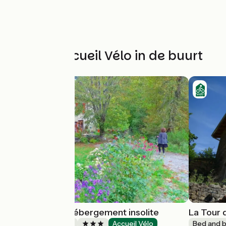
Andere Accueil Vélo in de buurt
Au Fil de Soi - Hébergement insolite
La Tour 
Bed and breakfast
Accueil Vélo
Bed and b