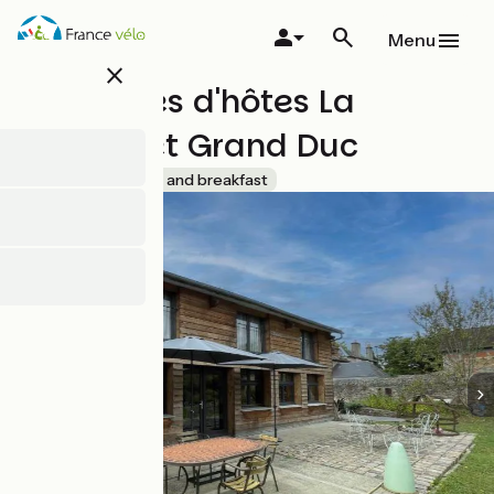
Overslaan
en
Menu
naar
close
de
Chambres d'hôtes La
inhoud
gaan
Hulotte et Grand Duc
Accueil Vélo
Bed and breakfast