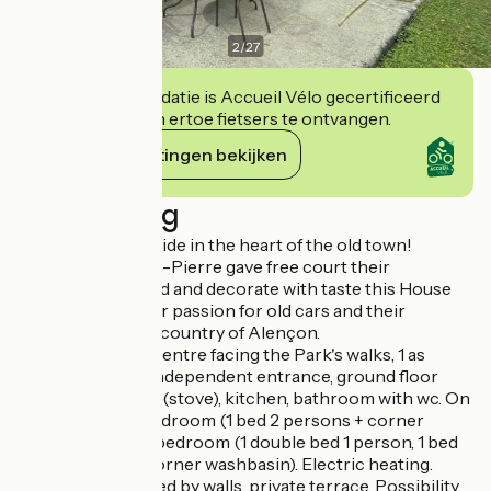
2
/
27
Deze accommodatie is Accueil Vélo gecertificeerd
en verbindt zich ertoe fietsers te ontvangen.
Haar verplichtingen bekijken
Beschrijving
An air of countryside in the heart of the old town!
Jocelyne and Jean-Pierre gave free court their
inspiration to build and decorate with taste this House
and will share their passion for old cars and their
knowledge of the country of Alençon.
Close to the city centre facing the Park's walks, 1 as
family suite with independent entrance, ground floor
private residence (stove), kitchen, bathroom with wc. On
the first floor: 1 bedroom (1 bed 2 persons + corner
washbasin) and 1 bedroom (1 double bed 1 person, 1 bed
80 cm folding + corner washbasin). Electric heating.
Garden surrounded by walls, private terrace. Possibility