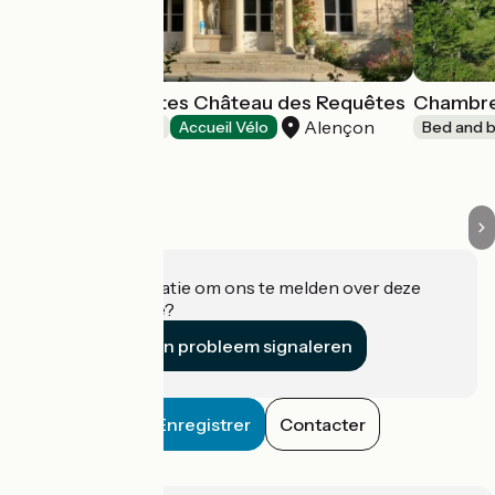
Chambres d'hôtes Château des Requêtes
Chambres
Alençon
Bed and breakfast
Accueil Vélo
Bed and b
Heeft u informatie om ons te melden over deze
accommodatie?
Een probleem signaleren
Enregistrer
Contacter