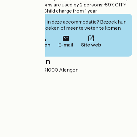
garage. If the 2 rooms are used by 2 persons: €97. CITY
TAX INCLUDED. Child charge from 1 year.
Geïnteresseerd in deze accommodatie? Bezoek hun
website om te boeken of meer te weten te komen.
Bellen
E-mail
Site web
Localisation
47 rue Albert 1er 61000 Alençon