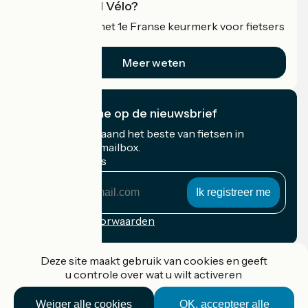
Wat is Accueil Vélo?
Accueil Vélo is het 1e Franse keurmerk voor fietsers
op vakantie.
Meer weten
Ik abonneer me op de nieuwsbrief
Ontvang elke maand het beste van fietsen in
Frankrijk in uw mailbox.
Mijn e-mailadres
Mijn
e-
mailadres
Inschrijvingsvoorwaarden
Gefinancierd in het kader van Destination France
Deze site maakt gebruik van cookies en geeft
u controle over wat u wilt activeren
Weiger alle cookies
OK, accepteer alle