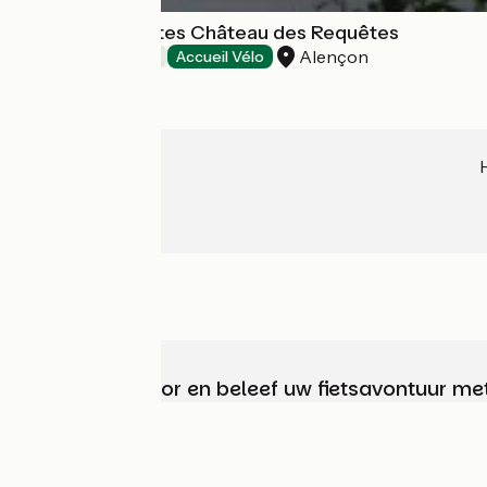
Chambres d'hôtes Château des Requêtes
Alençon
Bed and breakfast
Accueil Vélo
Kies, bereid voor en beleef uw fietsavontuur me
Wie zijn we?