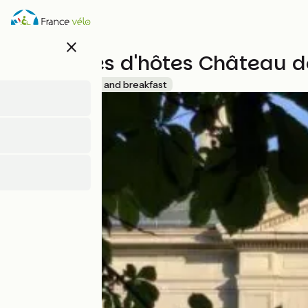
Overslaan
en
naar
close
de
Chambres d'hôtes Château d
inhoud
gaan
Accueil Vélo
Bed and breakfast