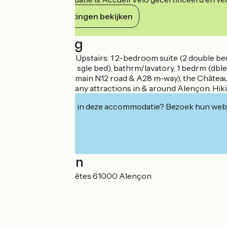
Haar verplichtingen bekijken
Beschrijving
In a small château. Upstairs: 1 2-bedroom suite (2 double b
1 bedrm (dble bed, sgle bed), bathrm/lavatory, 1 bedrm (dble
Near to Alençon (main N12 road & A28 m-way), the Château 
beautiful abode. Many attractions in & around Alençon. Hikin
Geïnteresseerd in deze accommodatie? Bezoek hun webs
Localisation
Château des Requêtes 61000 Alençon