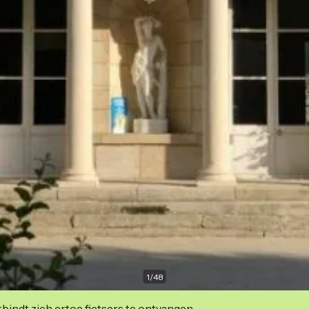
1
/
48
indt zich ertoe fietsers te ontvangen.