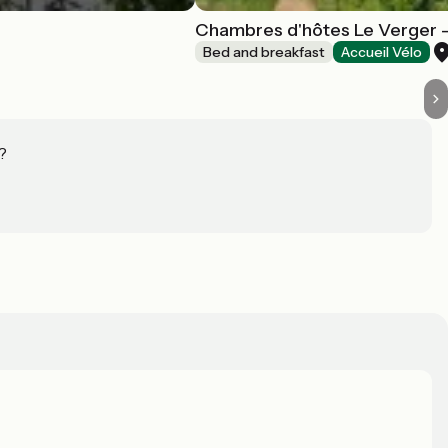
Chambres d'hôtes Le Verger -
Bed and breakfast
Accueil Vélo
?