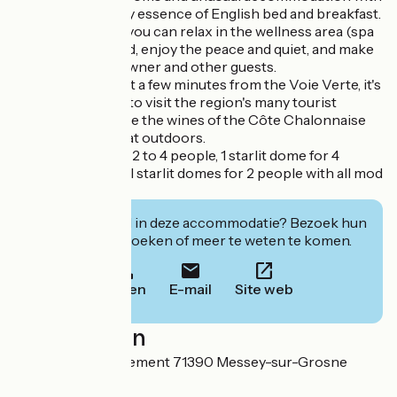
breakfast, the very essence of English bed and breakfast.
It's a place where you can relax in the wellness area (spa
and sauna), unwind, enjoy the peace and quiet, and make
friends with the owner and other guests.
Ideally located, just a few minutes from the Voie Verte, it's
the perfect place to visit the region's many tourist
attractions, sample the wines of the Côte Chalonnaise
and enjoy the great outdoors.
5 guest rooms for 2 to 4 people, 1 starlit dome for 4
people and 2 small starlit domes for 2 people with all mod
cons.
Geïnteresseerd in deze accommodatie? Bezoek hun
website om te boeken of meer te weten te komen.
Bellen
E-mail
Site web
Localisation
56 Rue de l'Abergement 71390 Messey-sur-Grosne