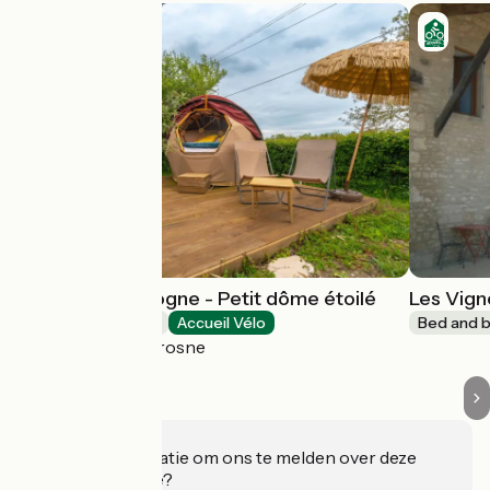
Bed and Bourgogne - Petit dôme étoilé
Les Vign
Bed and breakfast
Accueil Vélo
Bed and b
Messey-sur-Grosne
Heeft u informatie om ons te melden over deze
accommodatie?