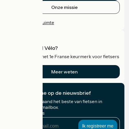
Onze missie
Persruimte
Professionele ruimte
Wat is Accueil Vélo?
Accueil Vélo is het 1e Franse keurmerk voor fietsers
op vakantie.
Meer weten
Ik abonneer me op de nieuwsbrief
Ontvang elke maand het beste van fietsen in
Frankrijk in uw mailbox.
Mijn e-mailadres
Mijn