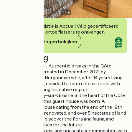
2
/
18
Deze accommodatie is Accueil Vélo gecertificeerd
en verbindt zich ertoe fietsers te ontvangen.
Haar verplichtingen bekijken
Beschrijving
Bed and Burgundy - Authentic breaks in the Côte
Chalonnaise was created in December 2021 by
Stéphane, a native Burgundian who, after 14 years living
in the Paris region, decided to return to his roots with
the aim of promoting his native region.
So it was in Messey-sur-Grosne, in the heart of the Côte
Chalonnaise, that this guest house was born. A
magnificent farmhouse dating from the end of the 19th
century, tastefully renovated, and over 5 hectares of land
to wander around, discover the flora and fauna, and
imagine new activities for the future.
You'll find guest rooms and unusual accommodation with