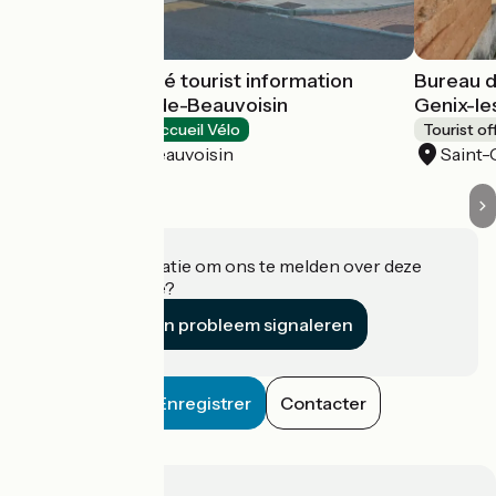
Vals du Dauphiné tourist information
Bureau d
center in Pont-de-Beauvoisin
Genix-le
Tourist offices
Accueil Vélo
Tourist of
Le Pont-de-Beauvoisin
Saint-
Heeft u informatie om ons te melden over deze
accommodatie?
Een probleem signaleren
Enregistrer
Contacter