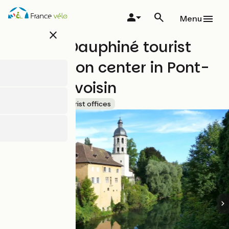
Overslaan
en
Menu
naar
close
de
Vals du Dauphiné tourist
inhoud
gaan
information center in Pont-
de-Beauvoisin
Accueil Vélo
Tourist offices