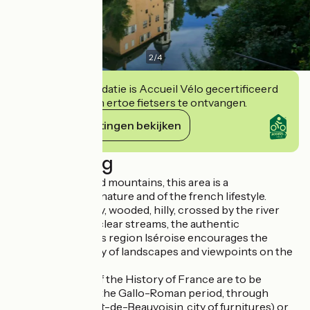
2
/
4
Deze accommodatie is Accueil Vélo gecertificeerd
en verbindt zich ertoe fietsers te ontvangen.
Haar verplichtingen bekijken
Beschrijving
Between lakes and mountains, this area is a
concentration of nature and of the french lifestyle.
Charming country, wooded, hilly, crossed by the river
Guiers and many clear streams, the authentic
countryside of this region Iséroise encourages the
peaceful discovery of landscapes and viewpoints on the
Pre-Alps.
Great moments of the History of France are to be
discovered, from the Gallo-Roman period, through
François 1st (Pont-de-Beauvoisin, city of furnitures) or