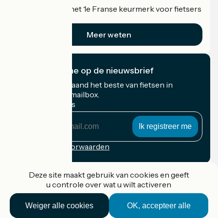
Accueil Vélo is het 1e Franse keurmerk voor fietsers
op vakantie.
Meer weten
Ik abonneer me op de nieuwsbrief
Ontvang elke maand het beste van fietsen in
Frankrijk in uw mailbox.
Mijn e-mailadres
Mijn
e-
mailadres
Inschrijvingsvoorwaarden
Gefinancierd in het kader van Destination France
Deze site maakt gebruik van cookies en geeft
u controle over wat u wilt activeren
Weiger alle cookies
OK, accepteer alle
Accueil Vélo Pro