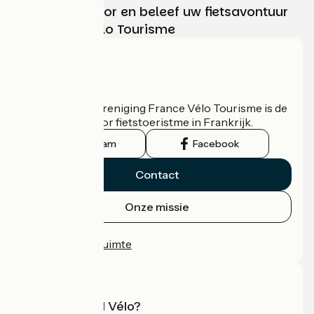
Kies, bereid voor en beleef uw fietsavontuur
met France Vélo Tourisme
Wie zijn we?
De nationale vereniging France Vélo Tourisme is de
officiële gids voor fietstoeristme in Frankrijk.
Instagram
Facebook
Contact
Onze missie
Persruimte
Professionele ruimte
Wat is Accueil Vélo?