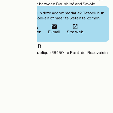
the former border between Dauphiné and Savoie.
Geïnteresseerd in deze accommodatie? Bezoek hun
website om te boeken of meer te weten te komen.
Bellen
E-mail
Site web
Localisation
25 Place de la Republique 38480 Le Pont-de-Beauvoisin