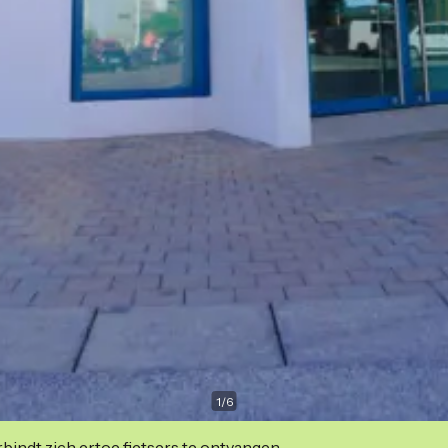
1
/
6
indt zich ertoe fietsers te ontvangen.