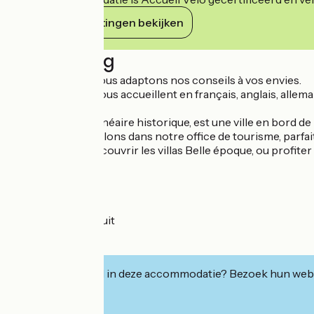
Haar verplichtingen bekijken
Beschrijving
À votre écoute, nous adaptons nos conseils à vos envies.
Nos conseillers vous accueillent en français, anglais, allem
Royan, station balnéaire historique, est une ville en bord 
Nous vous accueillons dans notre office de tourisme, parfaite
parcours pour découvrir les villas Belle époque, ou profite
Nos services :
- documentation
- billetterie
- point Wi-Fi gratuit
- boutique
- visites guidées
Geïnteresseerd in deze accommodatie? Bezoek hun webs