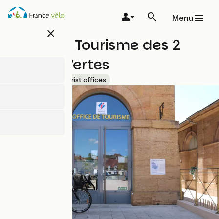
Overslaan
en
Menu
naar
close
de
Office de Tourisme des 2
inhoud
gaan
Vallées Vertes
Accueil Vélo
Tourist offices