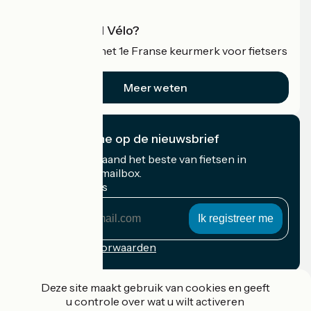
Wat is Accueil Vélo?
Accueil Vélo is het 1e Franse keurmerk voor fietsers
op vakantie.
Meer weten
Ik abonneer me op de nieuwsbrief
Ontvang elke maand het beste van fietsen in
Frankrijk in uw mailbox.
Mijn e-mailadres
Mijn
e-
mailadres
Inschrijvingsvoorwaarden
Gefinancierd in het kader van Destination France
Deze site maakt gebruik van cookies en geeft
u controle over wat u wilt activeren