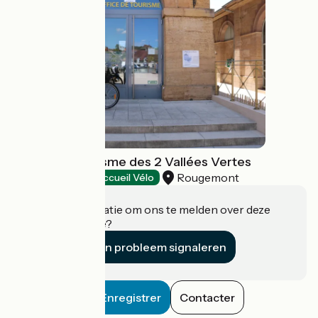
Office de Tourisme des 2 Vallées Vertes
Rougemont
Tourist offices
Accueil Vélo
Heeft u informatie om ons te melden over deze
accommodatie?
Een probleem signaleren
Enregistrer
Contacter