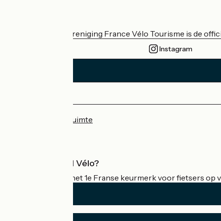
Wie zijn we?
De nationale vereniging France Vélo Tourisme is de officië
Instagram
Persruimte
Professionele ruimte
Wat is Accueil Vélo?
Accueil Vélo is het 1e Franse keurmerk voor fietsers op v