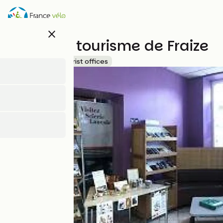
Overslaan
en
naar
close
de
Office de tourisme de Fraize
inhoud
gaan
Accueil Vélo
Tourist offices