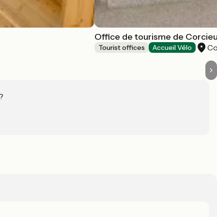
Office de tourisme de Corcie
Co
Tourist offices
Accueil Vélo
?