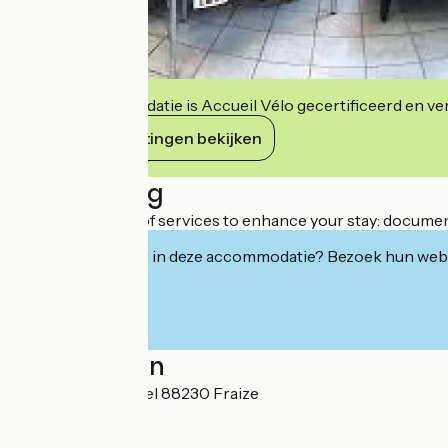
Deze accommodatie is Accueil Vélo gecertificeerd en verb
Haar verplichtingen bekijken
Beschrijving
We offer a range of services to enhance your stay: documenta
Geïnteresseerd in deze accommodatie? Bezoek hun webs
Localisation
3 place Jean Sonrel 88230 Fraize