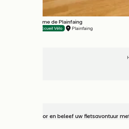
Office de tourisme de Plainfaing
Plainfaing
Tourist offices
Accueil Vélo
Kies, bereid voor en beleef uw fietsavontuur me