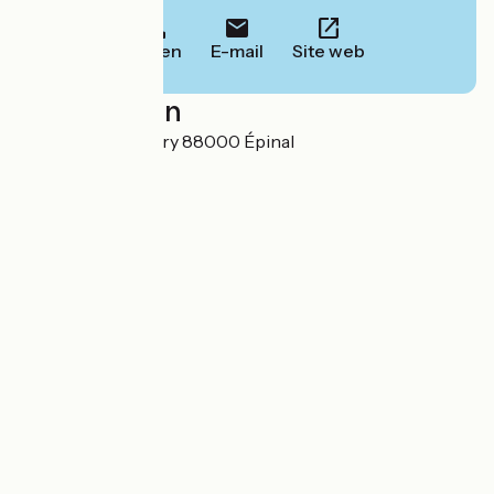
Bellen
E-mail
Site web
Localisation
6 place Saint-Goëry 88000 Épinal