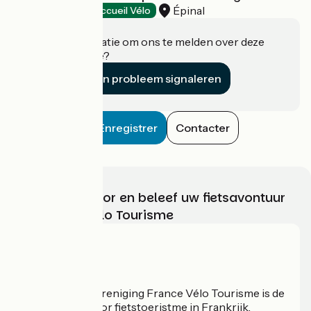
Épinal
Tourist offices
Accueil Vélo
Heeft u informatie om ons te melden over deze
accommodatie?
Een probleem signaleren
Enregistrer
Contacter
Kies, bereid voor en beleef uw fietsavontuur
met France Vélo Tourisme
Wie zijn we?
De nationale vereniging France Vélo Tourisme is de
officiële gids voor fietstoeristme in Frankrijk.