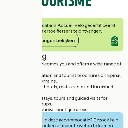
Deze accommodatie is Accueil Vélo gecertificeerd
en verbindt zich ertoe fietsers te ontvangen.
Haar verplichtingen bekijken
Beschrijving
A friendly team welcomes you and offers a wide range of
services:
- Practical information and tourist brochures on Epinal,
the Vosges and Lorraine...
- Reservations for hotels, restaurants and furnished
accommodation.
- Organization of stays, tours and guided visits for
individuals and groups.
- Ticket sales for shows, boutique areas;
Geïnteresseerd in deze accommodatie? Bezoek hun
website om te boeken of meer te weten te komen.