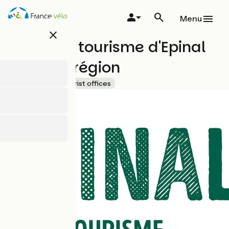
Overslaan
en
Menu
naar
close
de
Office de tourisme d'Epinal
inhoud
gaan
et de sa région
Accueil Vélo
Tourist offices