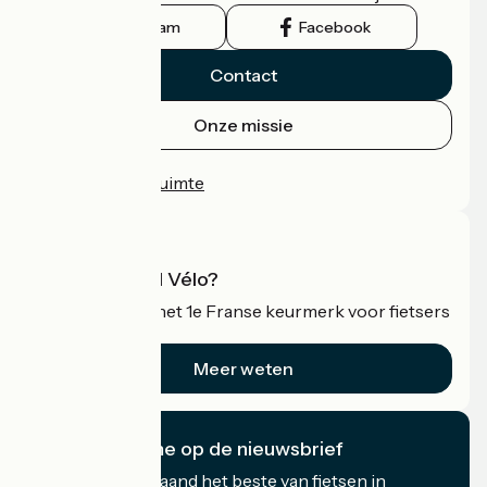
Instagram
Facebook
Contact
Onze missie
Persruimte
Professionele ruimte
Wat is Accueil Vélo?
Accueil Vélo is het 1e Franse keurmerk voor fietsers
op vakantie.
Meer weten
Ik abonneer me op de nieuwsbrief
Ontvang elke maand het beste van fietsen in