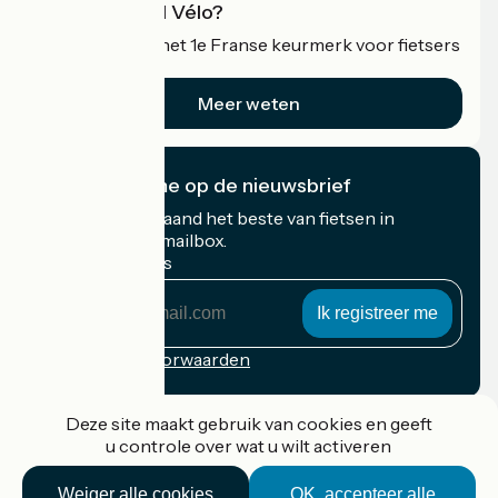
Wat is Accueil Vélo?
Accueil Vélo is het 1e Franse keurmerk voor fietsers
op vakantie.
Meer weten
Ik abonneer me op de nieuwsbrief
Ontvang elke maand het beste van fietsen in
Frankrijk in uw mailbox.
Mijn e-mailadres
Mijn
e-
mailadres
Inschrijvingsvoorwaarden
Gefinancierd in het kader van Destination France
Deze site maakt gebruik van cookies en geeft
u controle over wat u wilt activeren
Weiger alle cookies
OK, accepteer alle