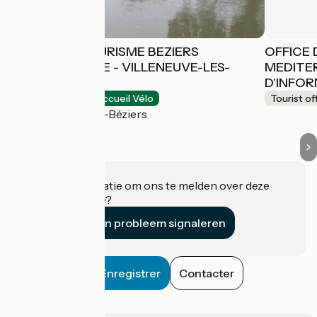
OFFICE DE TOURISME BEZIERS
OFFICE 
MEDITERRANEE - VILLENEUVE-LES-
MEDITE
BEZIERS
D'INFOR
Tourist offices
Accueil Vélo
Tourist of
Villeneuve-lès-Béziers
Heeft u informatie om ons te melden over deze
accommodatie?
Een probleem signaleren
Enregistrer
Contacter