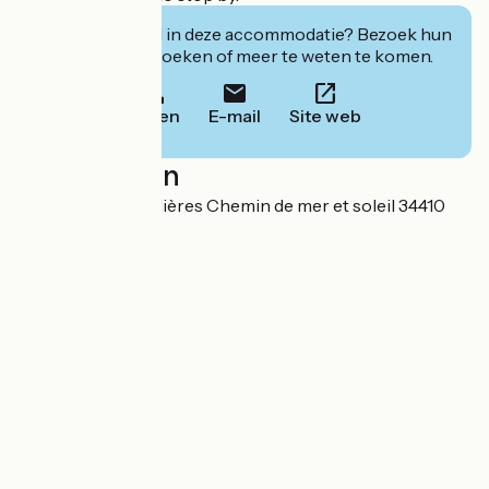
Geïnteresseerd in deze accommodatie? Bezoek hun
website om te boeken of meer te weten te komen.
Bellen
E-mail
Site web
Localisation
Maison des Orpellières Chemin de mer et soleil 34410
Sérignan