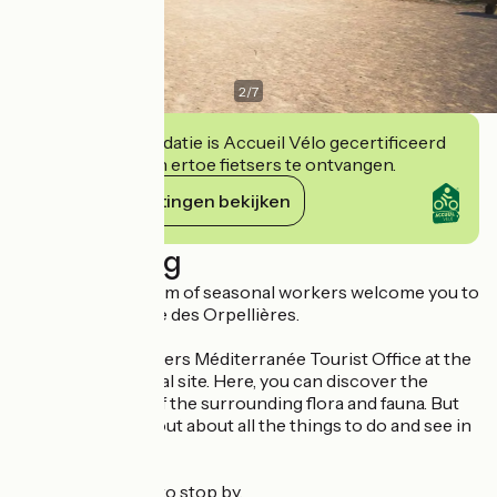
2
/
7
Deze accommodatie is Accueil Vélo gecertificeerd
en verbindt zich ertoe fietsers te ontvangen.
Haar verplichtingen bekijken
Beschrijving
Magali and our team of seasonal workers welcome you to
the Maison de Site des Orpellières.
You'll find the Béziers Méditerranée Tourist Office at the
heart of the natural site. Here, you can discover the
special features of the surrounding flora and fauna. But
you can also find out about all the things to do and see in
our area.
So don't hesitate to stop by.