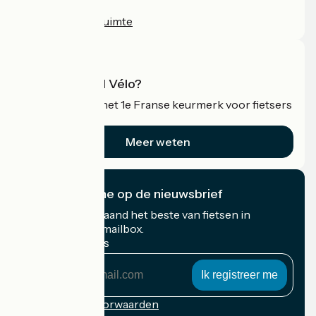
Persruimte
Professionele ruimte
Wat is Accueil Vélo?
Accueil Vélo is het 1e Franse keurmerk voor fietsers
op vakantie.
Meer weten
Ik abonneer me op de nieuwsbrief
Ontvang elke maand het beste van fietsen in
Frankrijk in uw mailbox.
Mijn e-mailadres
Mijn
e-
mailadres
Inschrijvingsvoorwaarden