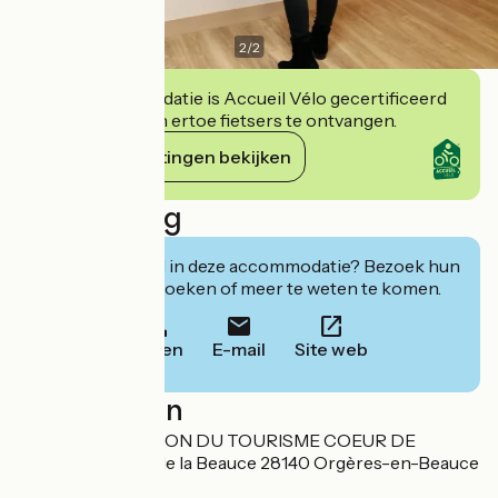
2
/
2
Deze accommodatie is Accueil Vélo gecertificeerd
en verbindt zich ertoe fietsers te ontvangen.
Haar verplichtingen bekijken
Beschrijving
Geïnteresseerd in deze accommodatie? Bezoek hun
website om te boeken of meer te weten te komen.
Bellen
E-mail
Site web
Localisation
Association MAISON DU TOURISME COEUR DE
BEAUCE 5 place de la Beauce 28140 Orgères-en-Beauce