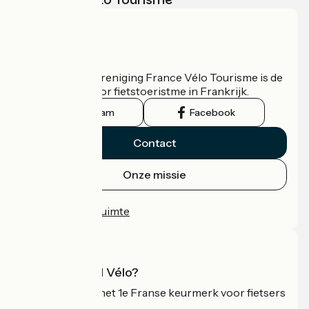
Wie zijn we?
De nationale vereniging France Vélo Tourisme is de
officiële gids voor fietstoeristme in Frankrijk.
Instagram
Facebook
Contact
Onze missie
Persruimte
Professionele ruimte
Wat is Accueil Vélo?
Accueil Vélo is het 1e Franse keurmerk voor fietsers
op vakantie.