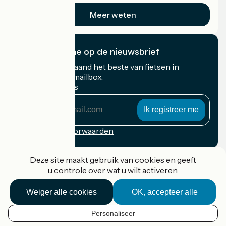
Meer weten
Ik abonneer me op de nieuwsbrief
Ontvang elke maand het beste van fietsen in
Frankrijk in uw mailbox.
Mijn e-mailadres
Mijn
e-
mailadres
Inschrijvingsvoorwaarden
Gefinancierd in het kader van Destination France
Deze site maakt gebruik van cookies en geeft
u controle over wat u wilt activeren
Weiger alle cookies
OK, accepteer alle
Accueil Vélo Pro
Contact
Personaliseer
Wettelijke informatie
NL