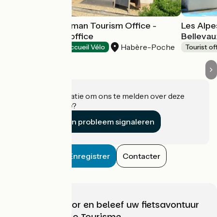
Les Alpes du Léman Tourism Office -
Les Alpe
Habère-Poche office
Bellevau
Habère-Poche
Tourist offices
Accueil Vélo
Tourist of
Heeft u informatie om ons te melden over deze
accommodatie?
Een probleem signaleren
Enregistrer
Contacter
Kies, bereid voor en beleef uw fietsavontuur
met France Vélo Tourisme