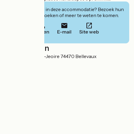
Geïnteresseerd in deze accommodatie? Bezoek hun
website om te boeken of meer te weten te komen.
Bellen
E-mail
Site web
Localisation
99, Route de Saint-Jeoire 74470 Bellevaux