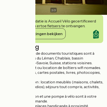
2
/
2
Deze accommodatie is Accueil Vélo gecertificeerd
en verbindt zich ertoe fietsers te ontvangen.
Haar verplichtingen bekijken
Beschrijving
Un grand nombre de documents touristiques sont à
disposition : Alpes du Léman, Chablais, bassin
Lémanique, Haute-Savoie, Suisse, stations voisines.
Accès WIFI gratuit ou location de boîtiers wifi nomades.
Boutique : goodies, cartes postales, livres, photocopies,
cartes de pêche.
Service réservation : location meublés (maisons, chalets,
appartements, studios), séjours tout compris, activités,
évènements.
Un kit de réparation et une pompe à vélo sont à votre
disposition sur demande.
Parking gratuit et places handicapés à proximité.