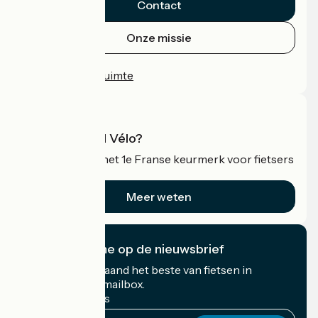
Contact
Onze missie
Persruimte
Professionele ruimte
Wat is Accueil Vélo?
Accueil Vélo is het 1e Franse keurmerk voor fietsers
op vakantie.
Meer weten
Ik abonneer me op de nieuwsbrief
Ontvang elke maand het beste van fietsen in
Frankrijk in uw mailbox.
Mijn e-mailadres