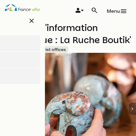
Overslaan
en
Menu
naar
close
de
Bureau d'information
inhoud
gaan
touristique : La Ruche Boutik'
Accueil Vélo
Tourist offices