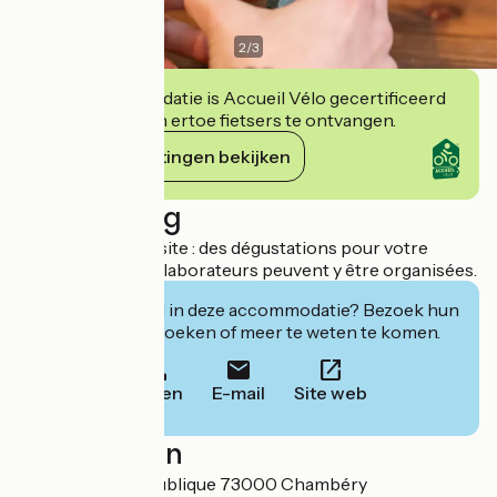
2
/
3
Deze accommodatie is Accueil Vélo gecertificeerd
en verbindt zich ertoe fietsers te ontvangen.
Haar verplichtingen bekijken
Beschrijving
Le + pour votre visite : des dégustations pour votre
groupe ou vos collaborateurs peuvent y être organisées.
Geïnteresseerd in deze accommodatie? Bezoek hun
website om te boeken of meer te weten te komen.
Bellen
E-mail
Site web
Localisation
240 rue de la République 73000 Chambéry