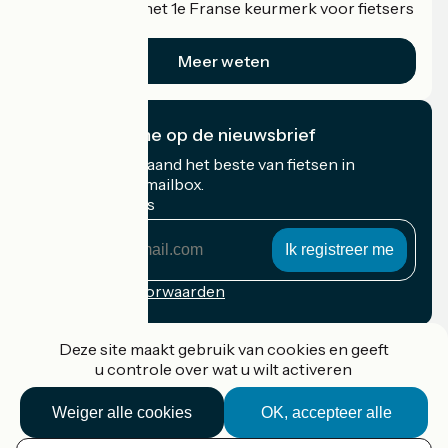
Accueil Vélo is het 1e Franse keurmerk voor fietsers
op vakantie.
Meer weten
Ik abonneer me op de nieuwsbrief
Ontvang elke maand het beste van fietsen in
Frankrijk in uw mailbox.
Mijn e-mailadres
Mijn
e-
mailadres
Inschrijvingsvoorwaarden
Gefinancierd in het kader van Destination France
Deze site maakt gebruik van cookies en geeft
u controle over wat u wilt activeren
Weiger alle cookies
OK, accepteer alle
Accueil Vélo Pro
Contact