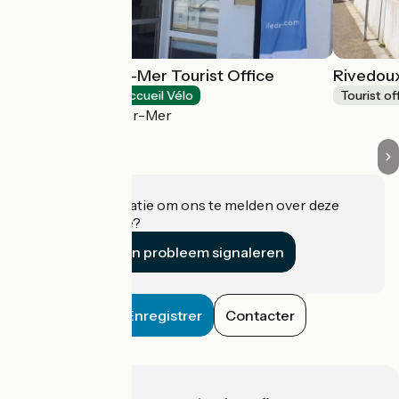
La Couarde-sur-Mer Tourist Office
Rivedoux
Tourist offices
Accueil Vélo
Tourist of
La Couarde-sur-Mer
Heeft u informatie om ons te melden over deze
accommodatie?
Een probleem signaleren
Enregistrer
Contacter