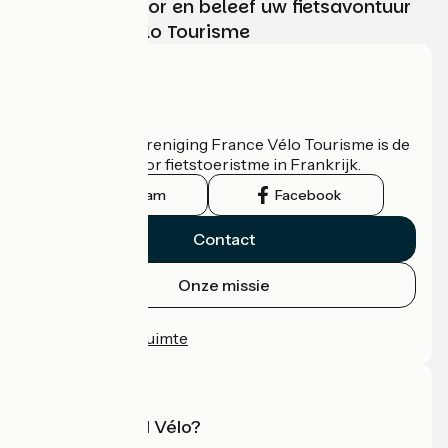
Kies, bereid voor en beleef uw fietsavontuur
met France Vélo Tourisme
Wie zijn we?
De nationale vereniging France Vélo Tourisme is de
officiële gids voor fietstoeristme in Frankrijk.
Instagram
Facebook
Contact
Onze missie
Persruimte
Professionele ruimte
Wat is Accueil Vélo?