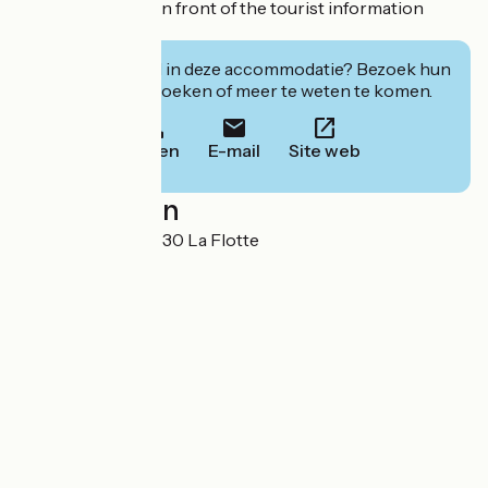
- Bicycle parking in front of the tourist information
office
Geïnteresseerd in deze accommodatie? Bezoek hun
website om te boeken of meer te weten te komen.
Bellen
E-mail
Site web
Localisation
Quai de Sénac 17630 La Flotte