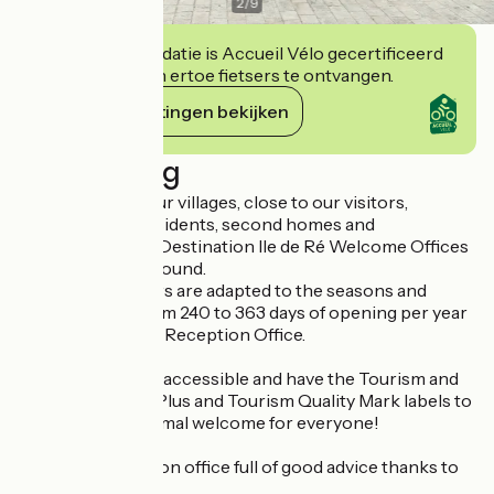
2
/
9
Deze accommodatie is Accueil Vélo gecertificeerd
en verbindt zich ertoe fietsers te ontvangen.
Haar verplichtingen bekijken
Beschrijving
In the centre of our villages, close to our visitors,
partners, local residents, second homes and
associations, the Destination Ile de Ré Welcome Offices
are open all year round.
Our opening hours are adapted to the seasons and
guarantee you from 240 to 363 days of opening per year
depending on the Reception Office.
All our offices are accessible and have the Tourism and
Handicap, Family Plus and Tourism Quality Mark labels to
guarantee an optimal welcome for everyone!
Leave the reception office full of good advice thanks to
the RoadBOOK!