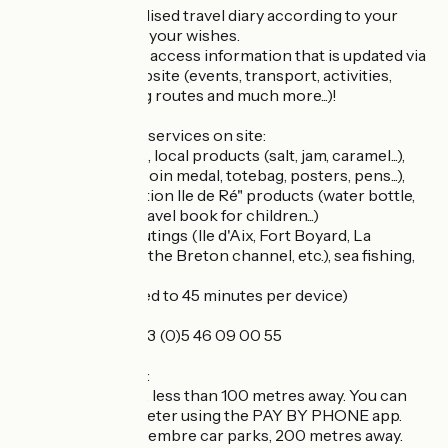
Ask for a personalised travel diary according to your
period of stay and your wishes.
This allows you to access information that is updated via
your personal website (events, transport, activities,
essentials, walking routes and much more...)!
You will find many services on site:
- Shop: postcards, local products (salt, jam, caramel...),
souvenirs (Paris coin medal, totebag, posters, pens...),
range of "Destination Ile de Ré" products (water bottle,
mug, notebook, travel book for children...)
- Ticketing: sea outings (Ile d'Aix, Fort Boyard, La
Rochelle, walks in the Breton channel, etc.), sea fishing,
guided tours, etc.
- Free WiFi (limited to 45 minutes per device)
Single number: +33 (0)5 46 09 00 55
Nearest car parks:
- Verdun car park, less than 100 metres away. You can
pay the parking meter using the PAY BY PHONE app.
- Square du 11 Novembre car parks, 200 metres away.