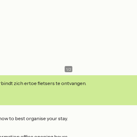
1
/
2
indt zich ertoe fietsers te ontvangen.
how to best organise your stay.
formation office opening hours.