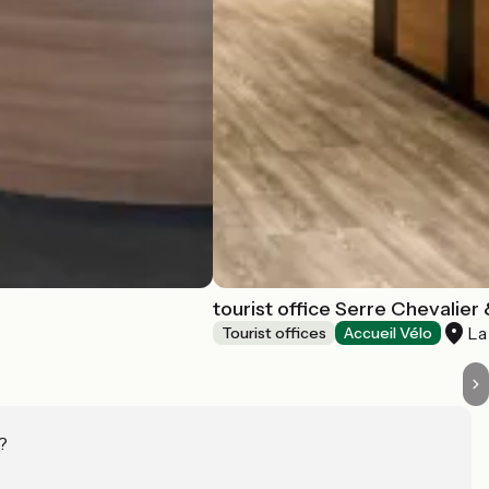
tourist office Serre Chevalier
La
Tourist offices
Accueil Vélo
?