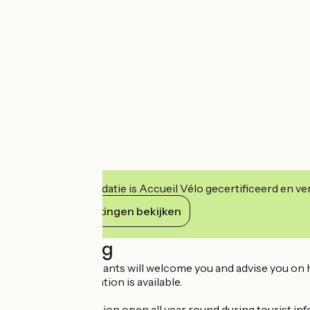
Deze accommodatie is Accueil Vélo gecertificeerd en verb
Haar verplichtingen bekijken
Beschrijving
Our travel consultants will welcome you and advise you on 
All tourist information is available.
Telephone reception open all year round during tourist in