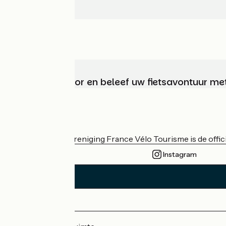
Kies, bereid voor en beleef uw fietsavontuur me
Wie zijn we?
De nationale vereniging France Vélo Tourisme is de officië
Instagram
Persruimte