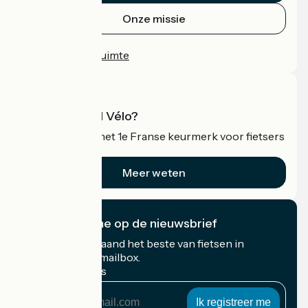
Onze missie
Persruimte
Professionele ruimte
Wat is Accueil Vélo?
Accueil Vélo is het 1e Franse keurmerk voor fietsers
op vakantie.
Meer weten
Ik abonneer me op de nieuwsbrief
Ontvang elke maand het beste van fietsen in
Frankrijk in uw mailbox.
Mijn e-mailadres
Mijn