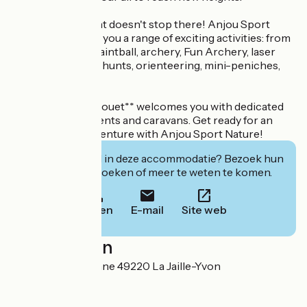
But the excitement doesn't stop there! Anjou Sport
Nature also offers you a range of exciting activities: from
acrobranche to paintball, archery, Fun Archery, laser
biathlon, treasure hunts, orienteering, mini-peniches,
and much more!
Camping Port Ribouet** welcomes you with dedicated
pitches for your tents and caravans. Get ready for an
unforgettable adventure with Anjou Sport Nature!
Geïnteresseerd in deze accommodatie? Bezoek hun
website om te boeken of meer te weten te komen.
Bellen
E-mail
Site web
Localisation
Route de la Mayenne 49220 La Jaille-Yvon