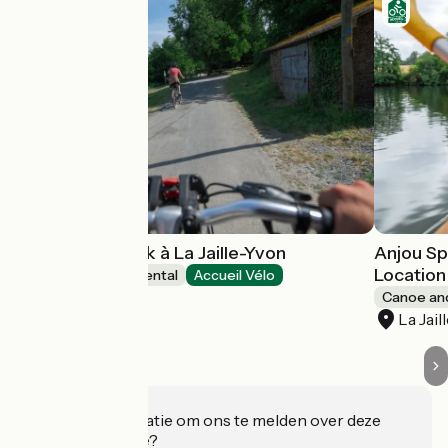
Randonée kayak à La Jaille-Yvon
Anjou Spo
Locatio
Canoe and kayak rental
Accueil Vélo
La Jaille-Yvon
Canoe and
La Jai
Heeft u informatie om ons te melden over deze
accommodatie?