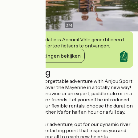
2
/
4
Deze accommodatie is Accueil Vélo gecertificeerd
en verbindt zich ertoe fietsers te ontvangen.
Haar verplichtingen bekijken
Beschrijving
Embark on an unforgettable adventure with Anjou Sport
Nature and rediscover the Mayenne in a totally new way!
Whether you're a novice or an expert, paddle solo or in a
group, with family or friends. Let yourself be introduced
to kayaking with our flexible rentals, choose the duration
that suits you, whether it's for half an hour or a full day.
If you're looking for adventure, opt for our dynamic river
walks. Choose the starting point that inspires you and
get ready to give your all to reach new heights.