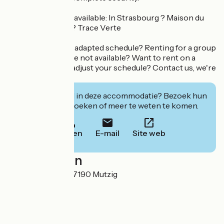
Collection points available: In Strasbourg ? Maison du
Vélo or In Mutzig ? Trace Verte
Need advice or an adapted schedule? Renting for a group
and some bikes are not available? Want to rent on a
Sunday? Need to adjust your schedule? Contact us, we're
here to help!
Geïnteresseerd in deze accommodatie? Bezoek hun
website om te boeken of meer te weten te komen.
Bellen
E-mail
Site web
Localisation
Place de la Gare 67190 Mutzig