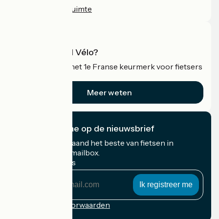
Professionele ruimte
Wat is Accueil Vélo?
Accueil Vélo is het 1e Franse keurmerk voor fietsers
op vakantie.
Meer weten
Ik abonneer me op de nieuwsbrief
Ontvang elke maand het beste van fietsen in
Frankrijk in uw mailbox.
Mijn e-mailadres
Mijn
e-
mailadres
Inschrijvingsvoorwaarden