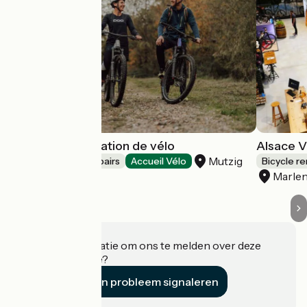
Trace verte, location de vélo
Alsace V
Mutzig
Bicycle rentals/ repairs
Accueil Vélo
Bicycle re
Marle
Heeft u informatie om ons te melden over deze
accommodatie?
Een probleem signaleren