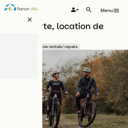
Overslaan
en
Menu
naar
close
de
Trace verte, location de
inhoud
gaan
vélo
Accueil Vélo
Bicycle rentals/ repairs