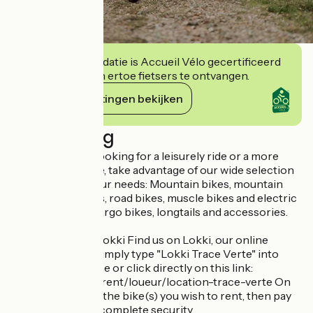
Deze accommodatie is Accueil Vélo gecertificeerd
en verbindt zich ertoe fietsers te ontvangen.
Haar verplichtingen bekijken
Beschrijving
Whether you're looking for a leisurely ride or a more
athletic adventure, take advantage of our wide selection
of bikes to suit your needs: Mountain bikes, mountain
bikes, gravel bikes, road bikes, muscle bikes and electric
bikes, as well as cargo bikes, longtails and accessories.
Book easily with Lokki Find us on Lokki, our online
booking site: ¿¿ Simply type "Lokki Trace Verte" into
your search engine or click directly on this link:
https://www.lokki.rent/loueur/location-trace-verte On
this page, choose the bike(s) you wish to rent, then pay
directly online in complete security.