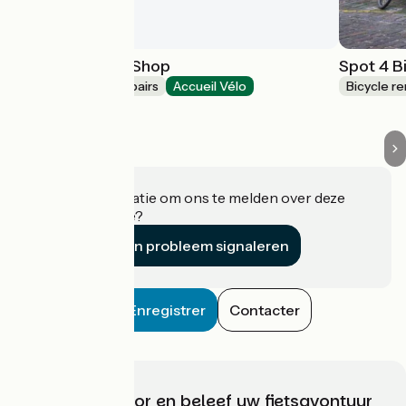
Cyclo Truck Le Shop
Spot 4 B
Bicycle rentals/ repairs
Accueil Vélo
Bicycle re
Bischoffsheim
Heeft u informatie om ons te melden over deze
accommodatie?
Een probleem signaleren
Enregistrer
Contacter
Kies, bereid voor en beleef uw fietsavontuur