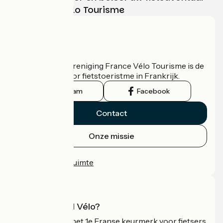
met France Vélo Tourisme
Wie zijn we?
De nationale vereniging France Vélo Tourisme is de
officiële gids voor fietstoeristme in Frankrijk.
Instagram
Facebook
Contact
Onze missie
Persruimte
Professionele ruimte
Wat is Accueil Vélo?
Accueil Vélo is het 1e Franse keurmerk voor fietsers