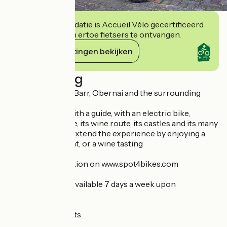
Deze accommodatie is Accueil Vélo gecertificeerd
en verbindt zich ertoe fietsers te ontvangen.
Haar verplichtingen bekijken
Beschrijving
Want to discover Barr, Obernai and the surrounding
area?
On your own or with a guide, with an electric bike,
experience Alsace, its wine route, its castles and its many
other treasures. Extend the experience by enjoying a
picnic, a restaurant, or a wine tasting
All useful information on www.spot4bikes.com
Our services are available 7 days a week upon
reservation
- Bike rental
- Accompaniments
- Sale