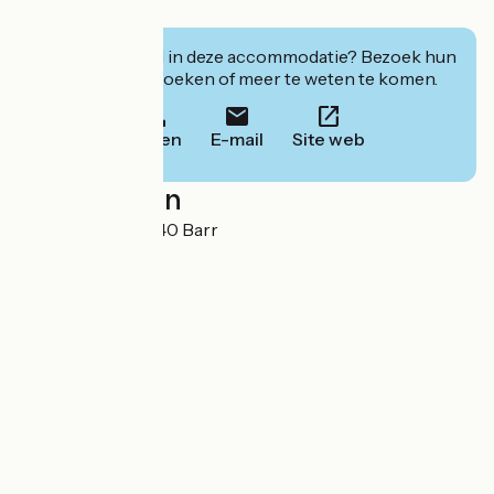
- Small repairs
Geïnteresseerd in deze accommodatie? Bezoek hun
website om te boeken of meer te weten te komen.
Bellen
E-mail
Site web
Localisation
18 Grand Rue 67140 Barr