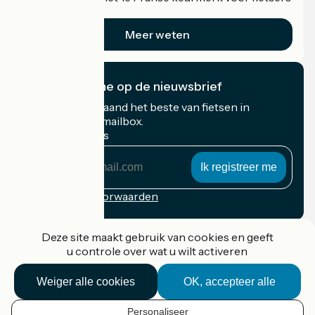
op vakantie.
Meer weten
Ik abonneer me op de nieuwsbrief
Ontvang elke maand het beste van fietsen in
Frankrijk in uw mailbox.
Mijn e-mailadres
Mijn
e-
mailadres
Inschrijvingsvoorwaarden
Gefinancierd in het kader van Destination France
Deze site maakt gebruik van cookies en geeft
u controle over wat u wilt activeren
Weiger alle cookies
OK, accepteer alle
Accueil Vélo Pro
Contact
Personaliseer