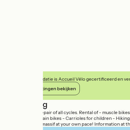
Deze accommodatie is Accueil Vélo gecertificeerd en verb
Haar verplichtingen bekijken
Beschrijving
Rental, Sale and repair of all cycles. Rental of - muscle bike
bikes) - All Mountain bikes - Carrioles for children - Hiki
you discover our massif at your own pace! Information at the