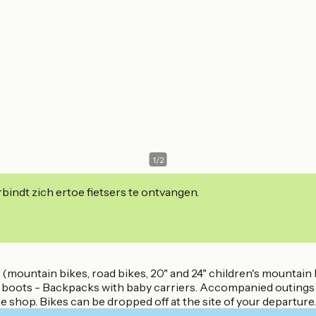
1
/
2
indt zich ertoe fietsers te ontvangen.
s (mountain bikes, road bikes, 20" and 24" children's mountain b
ng boots - Backpacks with baby carriers. Accompanied outings 
 shop. Bikes can be dropped off at the site of your departure. 