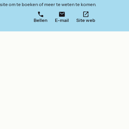
ite om te boeken of meer te weten te komen.
Bellen
E-mail
Site web