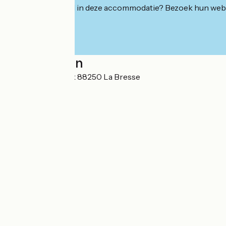
Geïnteresseerd in deze accommodatie? Bezoek hun webs
Localisation
3 Rue du Hohneck 88250 La Bresse