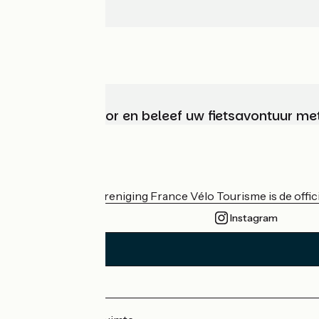
Kies, bereid voor en beleef uw fietsavontuur me
Wie zijn we?
De nationale vereniging France Vélo Tourisme is de officië
Instagram
Persruimte