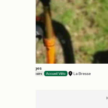
Bike repair Vosges
La Bresse
Bicycle rentals/ repairs
Accueil Vélo