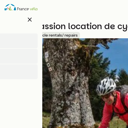
Overslaan
en
naar
close
de
Sports passion location de cy
inhoud
gaan
Accueil Vélo
Bicycle rentals/ repairs