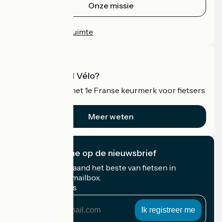
Onze missie
Persruimte
Professionele ruimte
Wat is Accueil Vélo?
Accueil Vélo is het 1e Franse keurmerk voor fietsers
op vakantie.
Meer weten
Ik abonneer me op de nieuwsbrief
Ontvang elke maand het beste van fietsen in
Frankrijk in uw mailbox.
Mijn e-mailadres
Mijn
e-