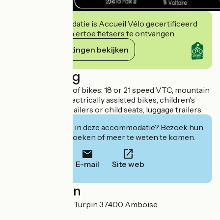
2
/
4
Deze accommodatie is Accueil Vélo gecertificeerd
en verbindt zich ertoe fietsers te ontvangen.
Haar verplichtingen bekijken
Beschrijving
Rental of all types of bikes: 18 or 21 speed VTC, mountain
bikes, tandems, electrically assisted bikes, children's
bikes, followers, trailers or child seats, luggage trailers.
Geïnteresseerd in deze accommodatie? Bezoek hun
website om te boeken of meer te weten te komen.
E-mail
Site web
Localisation
7 allée du Sergent Turpin 37400 Amboise