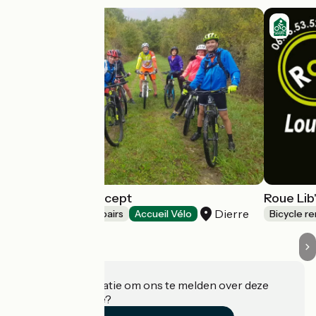
Cultu'Raids Concept
Roue Lib
Dierre
Bicycle rentals/ repairs
Accueil Vélo
Bicycle re
Heeft u informatie om ons te melden over deze
accommodatie?