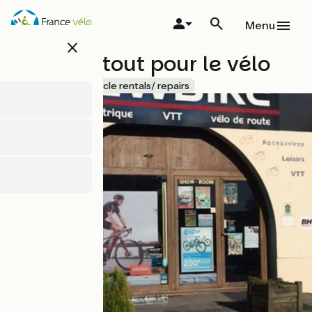
Overslaan
en
Menu
naar
close
de
Newbike tout pour le vélo
inhoud
gaan
Accueil Vélo
Bicycle rentals/ repairs