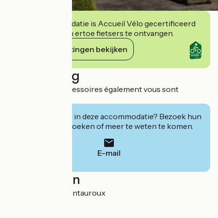
Deze accommodatie is Accueil Vélo gecertificeerd
en verbindt zich ertoe fietsers te ontvangen.
Haar verplichtingen bekijken
Beschrijving
De nombreux accessoires également vous sont
proposés
Geïnteresseerd in deze accommodatie? Bezoek hun
website om te boeken of meer te weten te komen.
E-mail
Localisation
RD 562 83440 Montauroux