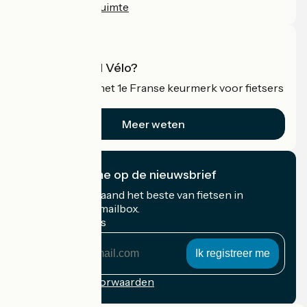
Professionele ruimte
Wat is Accueil Vélo?
Accueil Vélo is het 1e Franse keurmerk voor fietsers
op vakantie.
Meer weten
Ik abonneer me op de nieuwsbrief
Ontvang elke maand het beste van fietsen in
Frankrijk in uw mailbox.
Mijn e-mailadres
Mijn
e-
mailadres
Inschrijvingsvoorwaarden