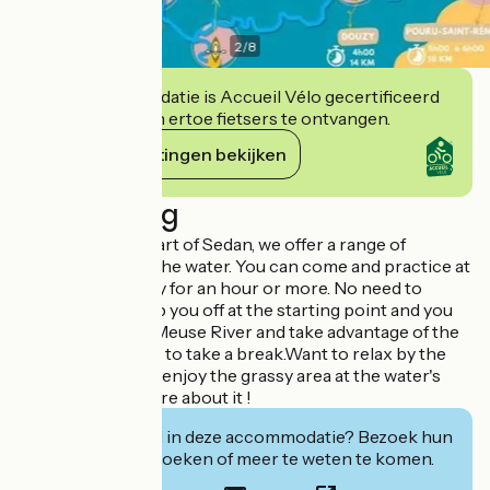
2
/
8
Deze accommodatie is Accueil Vélo gecertificeerd
en verbindt zich ertoe fietsers te ontvangen.
Haar verplichtingen bekijken
Beschrijving
Located in the heart of Sedan, we offer a range of
activities around the water. You can come and practice at
any time of the day for an hour or more. No need to
worry, we will drop you off at the starting point and you
can go down the Meuse River and take advantage of the
many possibilities to take a break.Want to relax by the
water? Come and enjoy the grassy area at the water's
edge. To know more about it !
Geïnteresseerd in deze accommodatie? Bezoek hun
website om te boeken of meer te weten te komen.