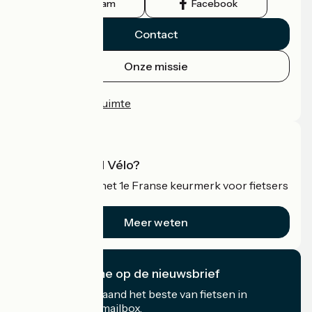
Instagram
Facebook
Contact
Onze missie
Persruimte
Professionele ruimte
Wat is Accueil Vélo?
Accueil Vélo is het 1e Franse keurmerk voor fietsers
op vakantie.
Meer weten
Ik abonneer me op de nieuwsbrief
Ontvang elke maand het beste van fietsen in
Frankrijk in uw mailbox.