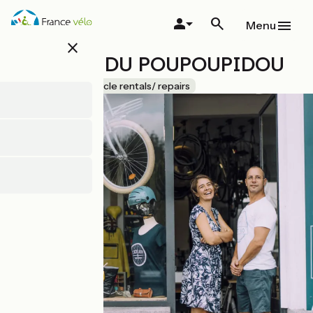
Overslaan
en
Menu
naar
close
de
L'ATELIER DU POUPOUPIDOU
inhoud
gaan
Accueil Vélo
Bicycle rentals/ repairs