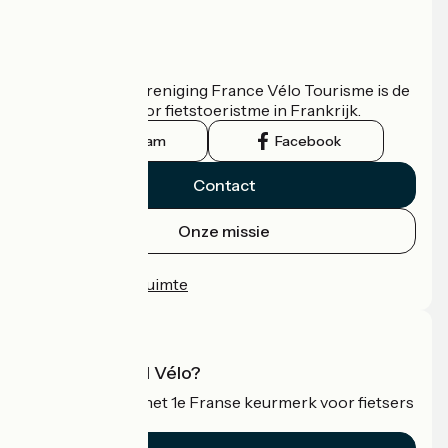
Wie zijn we?
De nationale vereniging France Vélo Tourisme is de
officiële gids voor fietstoeristme in Frankrijk.
Instagram
Facebook
Contact
Onze missie
Persruimte
Professionele ruimte
Wat is Accueil Vélo?
Accueil Vélo is het 1e Franse keurmerk voor fietsers
op vakantie.