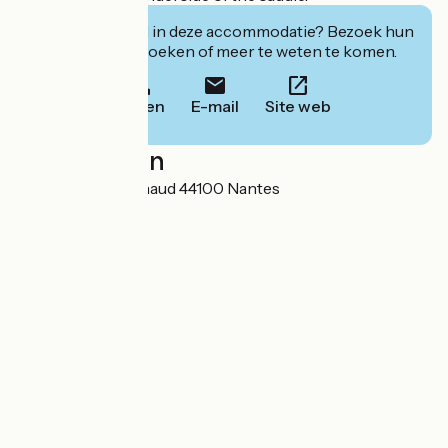
Geïnteresseerd in deze accommodatie? Bezoek hun
website om te boeken of meer te weten te komen.
Bellen
E-mail
Site web
Localisation
21 quai Ernest Renaud 44100 Nantes