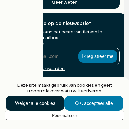
Meer weten
Ik abonneer me op de nieuwsbrief
Ontvang elke maand het beste van fietsen in
Frankrijk in uw mailbox.
Mijn e-mailadres
Mijn
e-
mailadres
Inschrijvingsvoorwaarden
Gefinancierd in het kader van Destination France
Deze site maakt gebruik van cookies en geeft
u controle over wat u wilt activeren
Weiger alle cookies
OK, accepteer alle
Accueil Vélo Pro
Contact
Personaliseer
Wettelijke informatie
NL
Contact
Privacy policy