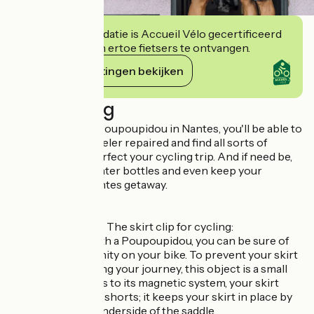
Deze accommodatie is Accueil Vélo gecertificeerd
en verbindt zich ertoe fietsers te ontvangen.
Haar verplichtingen bekijken
Beschrijving
At the Atelier du Poupoupidou in Nantes, you'll be able to
get your two-wheeler repaired and find all sorts of
accessories to perfect your cycling trip. And if need be,
we'll fill up your water bottles and even keep your
panniers for a Nantes getaway.
Le Poupoupidou - The skirt clip for cycling:
When you ride with a Poupoupidou, you can be sure of
the greatest serenity on your bike. To prevent your skirt
from twirling during your journey, this object is a small
revolution. Thanks to its magnetic system, your skirt
becomes a pair of shorts; it keeps your skirt in place by
attaching to the underside of the saddle.