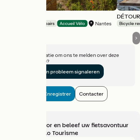
LE SOLILAB
DÉTOUR
Nantes
Bicycle rentals/ repairs
Accueil Vélo
Bicycle re
Heeft u informatie om ons te melden over deze
accommodatie?
Een probleem signaleren
Enregistrer
Contacter
Kies, bereid voor en beleef uw fietsavontuur
met France Vélo Tourisme