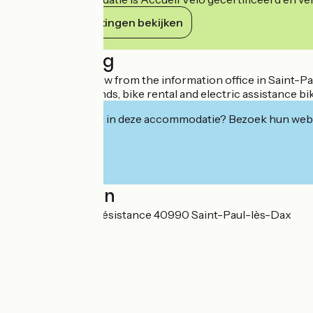
Haar verplichtingen bekijken
Beschrijving
Just a stone's throw from the information office in Saint-P
service for all brands, bike rental and electric assistance bi
Geïnteresseerd in deze accommodatie? Bezoek hun webs
Localisation
573 avenue de la résistance 40990 Saint-Paul-lès-Dax