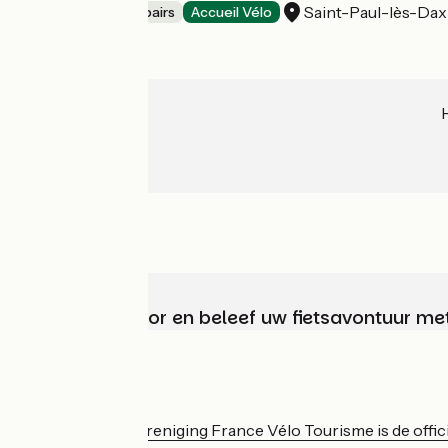
Saint-Paul-lès-Dax
Bicycle rentals/ repairs
Accueil Vélo
Kies, bereid voor en beleef uw fietsavontuur me
Wie zijn we?
De nationale vereniging France Vélo Tourisme is de officië