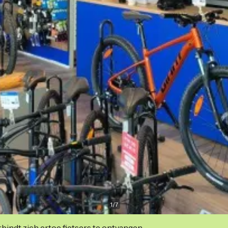
1
/
7
indt zich ertoe fietsers te ontvangen.