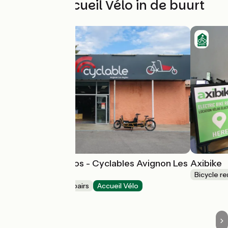
Andere Accueil Vélo in de buurt
Location de Vélos - Cyclables Avignon Les
Axibike
Angles
Bicycle re
Bicycle rentals/ repairs
Accueil Vélo
Les Angles