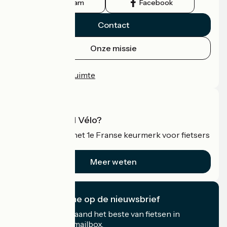
Instagram
Facebook
Contact
Onze missie
Persruimte
Professionele ruimte
Wat is Accueil Vélo?
Accueil Vélo is het 1e Franse keurmerk voor fietsers
op vakantie.
Meer weten
Ik abonneer me op de nieuwsbrief
Ontvang elke maand het beste van fietsen in
Frankrijk in uw mailbox.