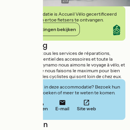
2
/
3
Deze accommodatie is Accueil Vélo gecertificeerd
en verbindt zich ertoe fietsers te ontvangen.
Haar verplichtingen bekijken
Beschrijving
Nous proposons tous les services de réparations,
maintenance, l’essentiel des accessoires et toute la
bagagerie. Chez Dynamo nous aimons le voyage à vélo, et
c’est pour cela que nous faisons le maximum pour bien
recevoir et servir les cyclistes qui sont loin de chez eux.
Geïnteresseerd in deze accommodatie? Bezoek hun
website om te boeken of meer te weten te komen.
Bellen
E-mail
Site web
Localisation