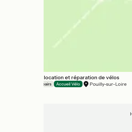
A Biq'Cyclette : location et réparation de vélos
Pouilly-sur-Loire
Bicycle rentals/ repairs
Accueil Vélo