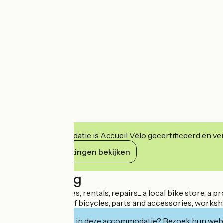
Deze accommodatie is Accueil Vélo gecertificeerd en verb
Haar verplichtingen bekijken
Beschrijving
For your purchases, rentals, repairs... a local bike store, a 
Activities of sale of bicycles, parts and accessories, worksh
Geïnteresseerd in deze accommodatie? Bezoek hun webs