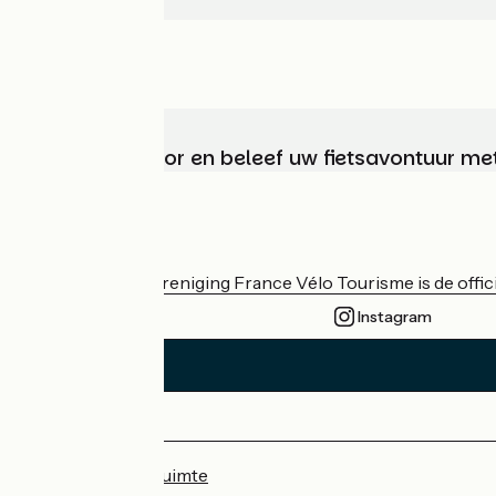
Kies, bereid voor en beleef uw fietsavontuur me
Wie zijn we?
De nationale vereniging France Vélo Tourisme is de officië
Instagram
Persruimte
Professionele ruimte