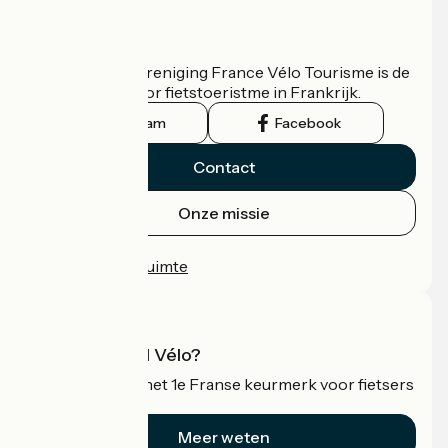
Wie zijn we?
De nationale vereniging France Vélo Tourisme is de
officiële gids voor fietstoeristme in Frankrijk.
Instagram
Facebook
Contact
Onze missie
Persruimte
Professionele ruimte
Wat is Accueil Vélo?
Accueil Vélo is het 1e Franse keurmerk voor fietsers
op vakantie.
Meer weten