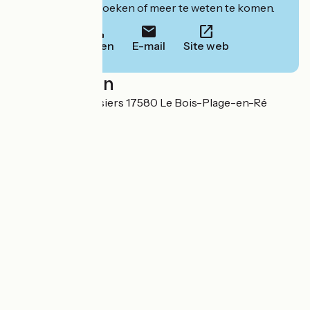
website om te boeken of meer te weten te komen.
Bellen
E-mail
Site web
Localisation
8 impasse des Rosiers 17580 Le Bois-Plage-en-Ré