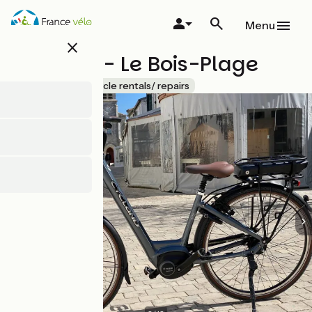
Overslaan
en
Menu
naar
close
de
Cycland - Le Bois-Plage
inhoud
gaan
Accueil Vélo
Bicycle rentals/ repairs