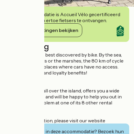
2
/
12
Deze accommodatie is Accueil Vélo gecertificeerd
en verbindt zich ertoe fietsers te ontvangen.
Haar verplichtingen bekijken
Beschrijving
The island of Ré is best discovered by bike. By the sea,
through the woods or the marshes, the 80 km of cycle
paths take you to places where cars have no access.
A warm welcome and loyalty benefits!
Cycland, present all over the island, offers you a wide
choice of bicycles and will be happy to help you out in
the event of a problem at one of its 8 other rental
outlets.
For more information, please visit our website
Geïnteresseerd in deze accommodatie? Bezoek hun