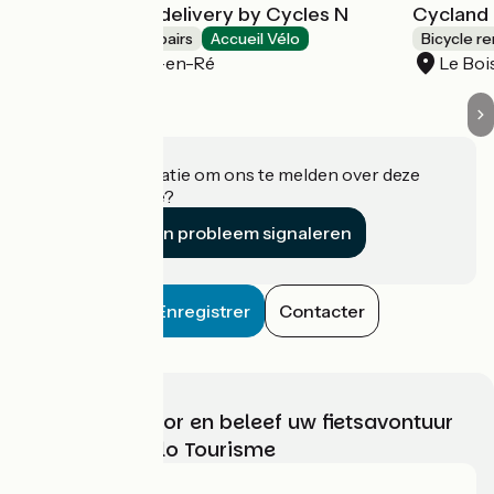
Bike rental and delivery by Cycles N
Cycland 
Bicycle rentals/ repairs
Accueil Vélo
Bicycle re
Le Bois-Plage-en-Ré
Le Boi
Heeft u informatie om ons te melden over deze
accommodatie?
Een probleem signaleren
Enregistrer
Contacter
Kies, bereid voor en beleef uw fietsavontuur
met France Vélo Tourisme