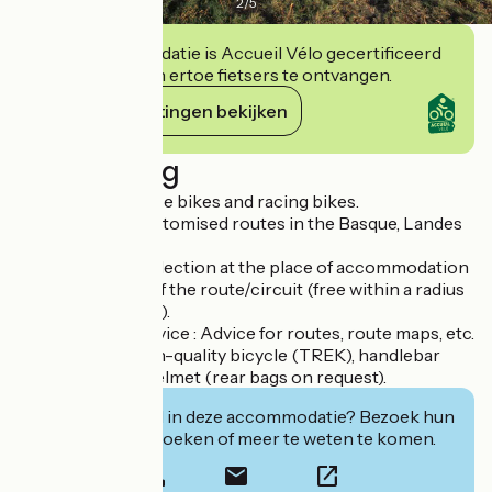
2
/
5
Deze accommodatie is Accueil Vélo gecertificeerd
en verbindt zich ertoe fietsers te ontvangen.
Haar verplichtingen bekijken
Beschrijving
Lease of all-surface bikes and racing bikes.
Bike rides and customised routes in the Basque, Landes
and Béarn :
> Delivery and collection at the place of accommodation
or on departure of the route/circuit (free within a radius
of 20km of Anglet).
> Customised service : Advice for routes, route maps, etc.
> Equipment : High-quality bicycle (TREK), handlebar
bag, drink flask, helmet (rear bags on request).
Geïnteresseerd in deze accommodatie? Bezoek hun
website om te boeken of meer te weten te komen.