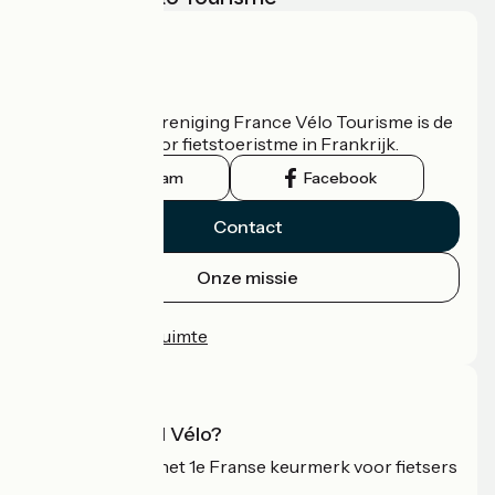
Wie zijn we?
De nationale vereniging France Vélo Tourisme is de
officiële gids voor fietstoeristme in Frankrijk.
Instagram
Facebook
Contact
Onze missie
Persruimte
Professionele ruimte
Wat is Accueil Vélo?
Accueil Vélo is het 1e Franse keurmerk voor fietsers
op vakantie.