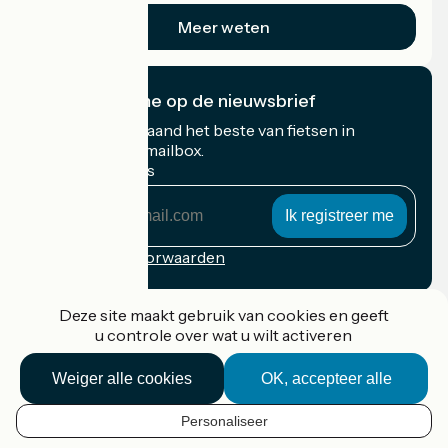
Meer weten
Ik abonneer me op de nieuwsbrief
Ontvang elke maand het beste van fietsen in
Frankrijk in uw mailbox.
Mijn e-mailadres
Mijn
e-
mailadres
Inschrijvingsvoorwaarden
Gefinancierd in het kader van Destination France
Deze site maakt gebruik van cookies en geeft
u controle over wat u wilt activeren
Weiger alle cookies
OK, accepteer alle
Accueil Vélo Pro
Contact
Personaliseer
Wettelijke informatie
NL