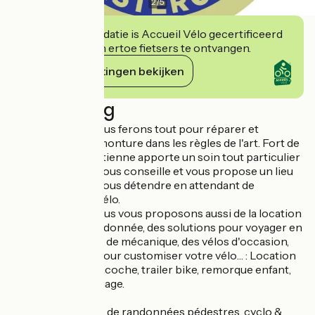
2
/
5
Deze accommodatie is Accueil Vélo gecertificeerd
en verbindt zich ertoe fietsers te ontvangen.
Haar verplichtingen bekijken
Beschrijving
Chez Bicycool, nous ferons tout pour réparer et
entretenir votre monture dans les règles de l'art. Fort de
son expérience, Etienne apporte un soin tout particulier
à vos demandes, vous conseille et vous propose un lieu
accueillant pour vous détendre en attendant de
récupérer votre vélo.
Chez Bicycool, nous vous proposons aussi de la location
de matériel de randonnée, des solutions pour voyager en
famille, des leçons de mécanique, des vélos d'occasion,
des accessoires pour customiser votre vélo… : Location
de siège enfant, sacoche, trailer bike, remorque enfant,
corde de remorquage.
Revente de cartes de randonnées pédestres, cyclo &