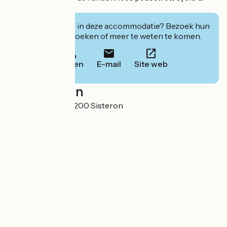
VTT/Gravel
Geïnteresseerd in deze accommodatie? Bezoek hun
website om te boeken of meer te weten te komen.
Bellen
E-mail
Site web
Localisation
171 Rue Droite 04200 Sisteron