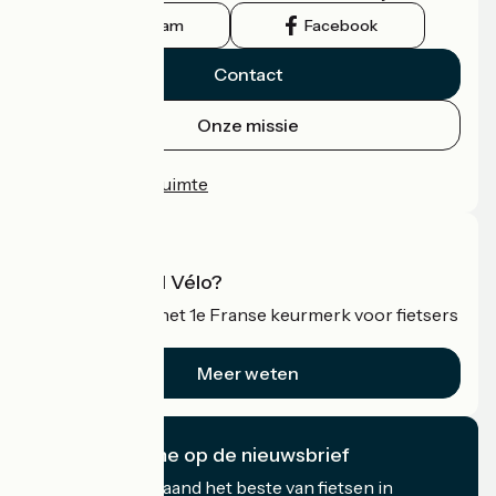
Instagram
Facebook
Contact
Onze missie
Persruimte
Professionele ruimte
Wat is Accueil Vélo?
Accueil Vélo is het 1e Franse keurmerk voor fietsers
op vakantie.
Meer weten
Ik abonneer me op de nieuwsbrief
Ontvang elke maand het beste van fietsen in