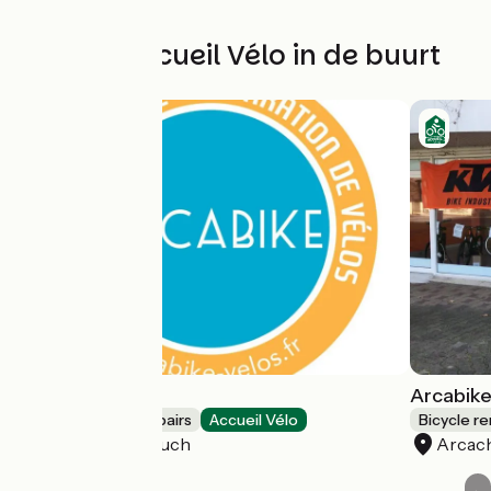
Andere Accueil Vélo in de buurt
Arcabike
Arcabike
Bicycle rentals/ repairs
Accueil Vélo
Bicycle re
La Teste-de-Buch
Arcac