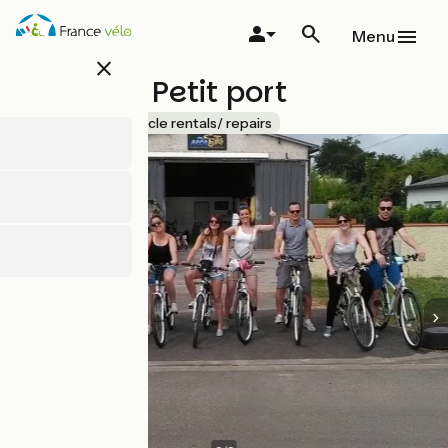
Overslaan
en
Menu
naar
close
de
Arcabike Petit port
inhoud
gaan
Accueil Vélo
Bicycle rentals/ repairs