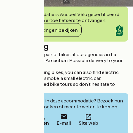
2
/
3
Deze accommodatie is Accueil Vélo gecertificeerd
en verbindt zich ertoe fietsers te ontvangen.
Haar verplichtingen bekijken
Beschrijving
Rental, sale and repair of bikes at our agencies in La
Teste de Buch and Arcachon. Possible delivery to your
vacation spot.
In addition to renting bikes, you can also find electric
scooters and a Nosmoke, a small electric car.
We also offer guided bike tours so don't hesitate to
contact us.
Geïnteresseerd in deze accommodatie? Bezoek hun
website om te boeken of meer te weten te komen.
Bellen
E-mail
Site web