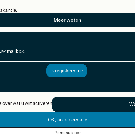
akantie.
Meer weten
 uw mailbox.
 over wat u wilt activeren
We
OK, accepteer alle
Personaliseer