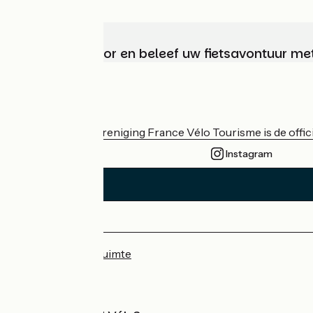
Kies, bereid voor en beleef uw fietsavontuur me
Wie zijn we?
De nationale vereniging France Vélo Tourisme is de officië
Instagram
Persruimte
Professionele ruimte