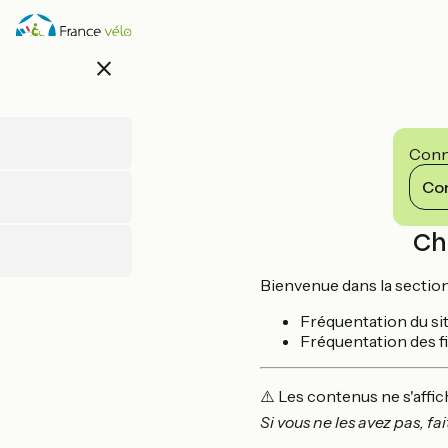
Overslaan
en
naar
close
de
inhoud
gaan
Conne
Co
Ch
Bienvenue dans la sectio
Fréquentation du sit
Fréquentation des f
⚠️ Les contenus ne s'affi
Si vous ne les avez pas, 