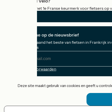
Wat is Accueil Vélo?
Accueil Vélo is het 1e Franse keurmerk voor fietsers op v
Ik abonneer me op de nieuwsbrief
Ontvang elke maand het beste van fietsen in Frankrijk in
Mijn e-mailadres
Mijn
e-
mailadres
Inschrijvingsvoorwaarden
Gefinancierd in het kader van Destination France
Deze site maakt gebruik van cookies en geeft u controle
Accueil Vélo Pro
Contact