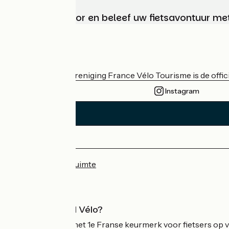
Kies, bereid voor en beleef uw fietsavontuur me
Wie zijn we?
De nationale vereniging France Vélo Tourisme is de officië
Instagram
Persruimte
Professionele ruimte
Wat is Accueil Vélo?
Accueil Vélo is het 1e Franse keurmerk voor fietsers op v