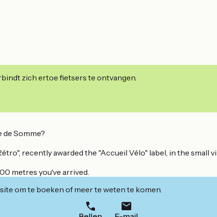
indt zich ertoe fietsers te ontvangen.
lée de Somme?
o", recently awarded the "Accueil Vélo" label, in the small vill
800 metres you've arrived.
ite om te boeken of meer te weten te komen.
Bellen
E-mail