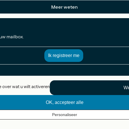
Meer weten
 uw mailbox.
 over wat u wilt activeren
We
OK, accepteer alle
Personaliseer