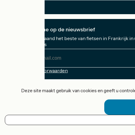
Ik abonneer me op de nieuwsbrief
Ontvang elke maand het beste van fietsen in Frankrijk in
Mijn e-mailadres
Mijn
e-
mailadres
Inschrijvingsvoorwaarden
Gefinancierd in het kader van Destination France
Deze site maakt gebruik van cookies en geeft u controle
Accueil Vélo Pro
Contact
Wettelijke informatie
NL
Contact
Privacy policy