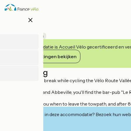
Overslaan
en
naar
close
de
O K'fé
inhoud
gaan
Accueil Vélo
Bars
Deze accommodatie is Accueil Vélo gecertificeerd en verb
Haar verplichtingen bekijken
Beschrijving
Need a refreshing break while cycling the Vélo Route Val
Between Amiens and Abbeville, you'll find the bar-pub "Le Rétr
A small sign tells you when to leave the towpath, and after 
Geïnteresseerd in deze accommodatie? Bezoek hun webs