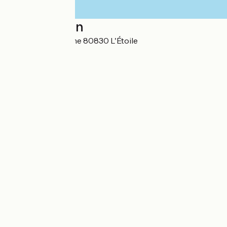
Localisation
133 Rue Jules Verne 80830 L'Étoile