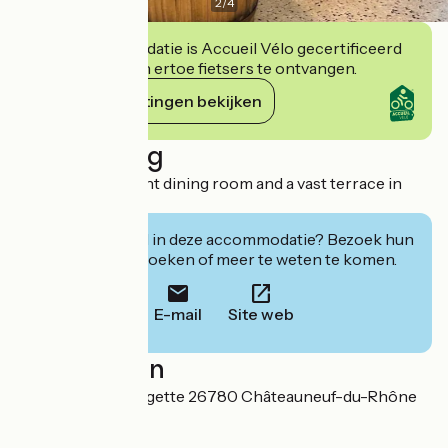
2
/
4
Deze accommodatie is Accueil Vélo gecertificeerd
en verbindt zich ertoe fietsers te ontvangen.
Haar verplichtingen bekijken
Beschrijving
Enjoy a large, bright dining room and a vast terrace in
season.
Geïnteresseerd in deze accommodatie? Bezoek hun
website om te boeken of meer te weten te komen.
E-mail
Site web
Localisation
3, place de la Grangette 26780 Châteauneuf-du-Rhône