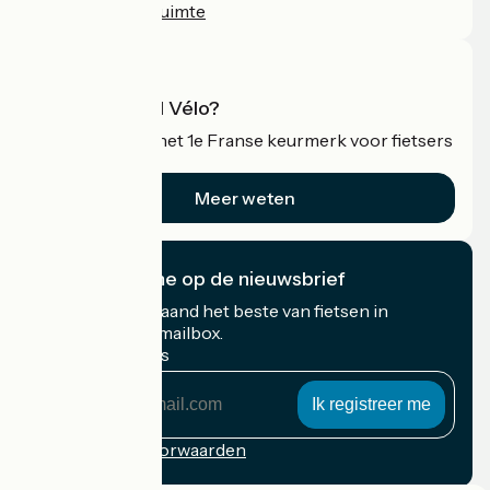
Professionele ruimte
Wat is Accueil Vélo?
Accueil Vélo is het 1e Franse keurmerk voor fietsers
op vakantie.
Meer weten
Ik abonneer me op de nieuwsbrief
Ontvang elke maand het beste van fietsen in
Frankrijk in uw mailbox.
Mijn e-mailadres
Mijn
e-
mailadres
Inschrijvingsvoorwaarden