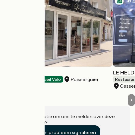
LE TARANTINO
LE HEL
Puisserguier
Restaurants
Accueil Vélo
Restaura
Cesse
Heeft u informatie om ons te melden over deze
accommodatie?
Een probleem signaleren