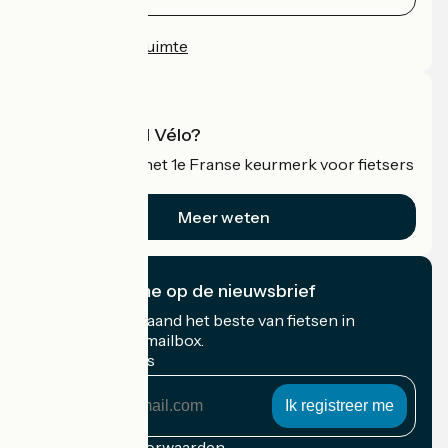
Persruimte
Professionele ruimte
Wat is Accueil Vélo?
Accueil Vélo is het 1e Franse keurmerk voor fietsers
op vakantie.
Meer weten
Ik abonneer me op de nieuwsbrief
Ontvang elke maand het beste van fietsen in
Frankrijk in uw mailbox.
Mijn e-mailadres
Mijn
e-
mailadres
Inschrijvingsvoorwaarden