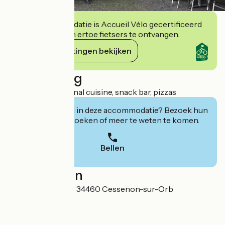
Deze accommodatie is Accueil Vélo gecertificeerd
en verbindt zich ertoe fietsers te ontvangen.
Haar verplichtingen bekijken
Beschrijving
Brasserie, traditional cuisine, snack bar, pizzas
Geïnteresseerd in deze accommodatie? Bezoek hun
website om te boeken of meer te weten te komen.
Bellen
Localisation
3 place du marché 34460 Cessenon-sur-Orb