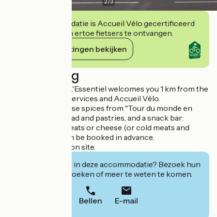
2
/
3
Deze accommodatie is Accueil Vélo gecertificeerd
en verbindt zich ertoe fietsers te ontvangen.
Haar verplichtingen bekijken
Beschrijving
Bar - Restaurant L'Essentiel welcomes you 1 km from the
Eurovélo 6! Multiservices and Accueil Vélo.
Grocery shop, loose spices from "Tour du monde en
épices", a café, bread and pastries, and a snack bar:
platters of cold meats or cheese (or cold meats and
cheese). Meals can be booked in advance.
Groups welcome on site.
Geïnteresseerd in deze accommodatie? Bezoek hun
website om te boeken of meer te weten te komen.
Bellen
E-mail