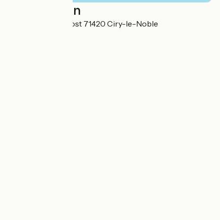
Localisation
2 rue Benoît Lagrost 71420 Ciry-le-Noble