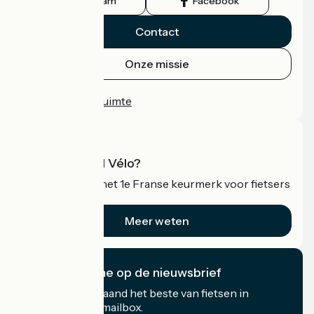
Instagram
Facebook
Contact
Onze missie
Persruimte
Professionele ruimte
Wat is Accueil Vélo?
Accueil Vélo is het 1e Franse keurmerk voor fietsers
op vakantie.
Meer weten
Ik abonneer me op de nieuwsbrief
Ontvang elke maand het beste van fietsen in
Frankrijk in uw mailbox.