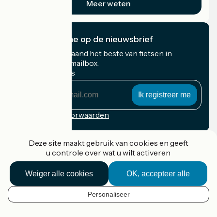
Meer weten
Ik abonneer me op de nieuwsbrief
Ontvang elke maand het beste van fietsen in
Frankrijk in uw mailbox.
Mijn e-mailadres
Mijn
e-
mailadres
Inschrijvingsvoorwaarden
Gefinancierd in het kader van Destination France
Deze site maakt gebruik van cookies en geeft
u controle over wat u wilt activeren
Weiger alle cookies
OK, accepteer alle
Accueil Vélo Pro
Contact
Personaliseer
Wettelijke informatie
NL
Contact
Privacy policy