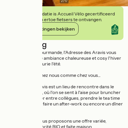
2
/
17
Deze accommodatie is Accueil Vélo gecertificeerd
en verbindt zich ertoe fietsers te ontvangen.
Haar verplichtingen bekijken
Beschrijving
Véritable étape gourmande, l'Adresse des Aravis vous
accueille dans une ambiance chaleureuse et cosy l'hiver
et une terrasse fleurie l'été.
Notre souhait !
Que vous soyez chez nous comme chez vous....
L'Adresse des Aravis est un lieu de rencontre dans le
centre de Thônes, où l'on se sent à l'aise pour bruncher
en famille, déjeuner entre collègues, prendre le tea time
avec votre mamie, faire un after-work ou encore un dîner
en amoureux...
Pour cela, nous vous proposons une offre variée,
qualitative, en majorité BIO et faite maison.