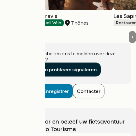
L'Adresse des Aravis
Les Sapi
Thônes
Restaurants
Accueil Vélo
Restaura
Heeft u informatie om ons te melden over deze
accommodatie?
Een probleem signaleren
Enregistrer
Contacter
Kies, bereid voor en beleef uw fietsavontuur
met France Vélo Tourisme