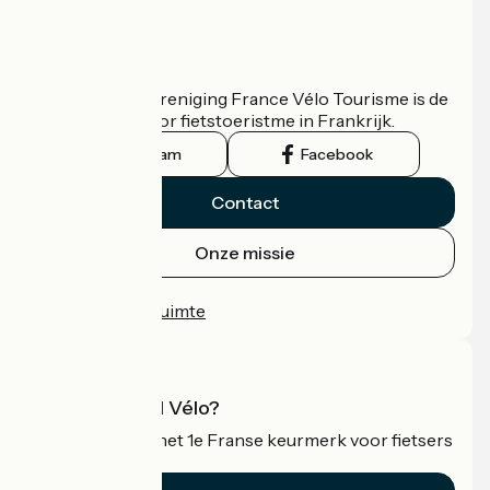
Wie zijn we?
De nationale vereniging France Vélo Tourisme is de
officiële gids voor fietstoeristme in Frankrijk.
Instagram
Facebook
Contact
Onze missie
Persruimte
Professionele ruimte
Wat is Accueil Vélo?
Accueil Vélo is het 1e Franse keurmerk voor fietsers
op vakantie.