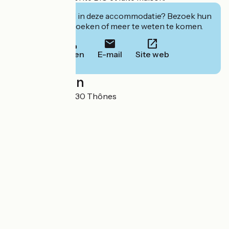
Geïnteresseerd in deze accommodatie? Bezoek hun
website om te boeken of meer te weten te komen.
Bellen
E-mail
Site web
Localisation
4 rue Blanche 74230 Thônes