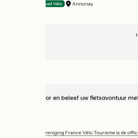
Annonay
Restaurants
Accueil Vélo
Kies, bereid voor en beleef uw fietsavontuur me
Wie zijn we?
De nationale vereniging France Vélo Tourisme is de officië