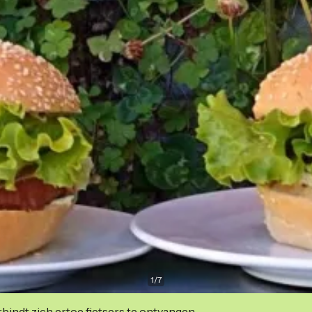
1
/
7
indt zich ertoe fietsers te ontvangen.