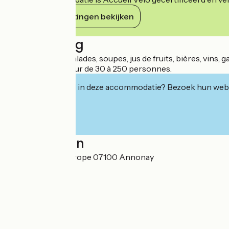
Haar verplichtingen bekijken
Beschrijving
Apéro, burgers, salades, soupes, jus de fruits, bières, vins, g
Prestations traiteur de 30 à 250 personnes.
Geïnteresseerd in deze accommodatie? Bezoek hun webs
Localisation
55 Avenue de l'Europe 07100 Annonay