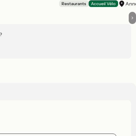
Ann
Restaurants
Accueil Vélo
?