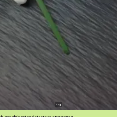
1
/
8
indt zich ertoe fietsers te ontvangen.