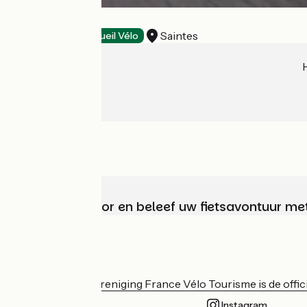
Ibis Saintes
Saintes
Restaurants
Accueil Vélo
Kies, bereid voor en beleef uw fietsavontuur me
Wie zijn we?
De nationale vereniging France Vélo Tourisme is de officië
Instagram