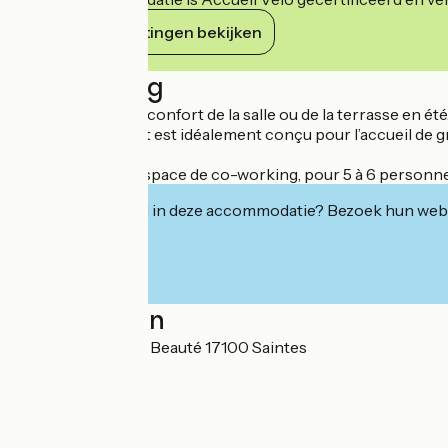
Haar verplichtingen bekijken
Beschrijving
Venez profiter du confort de la salle ou de la terrasse en été
Cet établissement est idéalement conçu pour l’accueil de g
NOUVEAU ! Un espace de co-working, pour 5 à 6 personnes, est
Geïnteresseerd in deze accommodatie? Bezoek hun webs
Localisation
1 rue de la Côte de Beauté 17100 Saintes