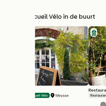
Andere Accueil Vélo in de buurt
Le Marmitroll
Restaura
Meysse
Restaurants
Accueil Vélo
Restaura