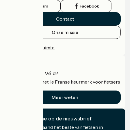
Instagram
Facebook
Contact
Onze missie
Persruimte
Professionele ruimte
Wat is Accueil Vélo?
Accueil Vélo is het 1e Franse keurmerk voor fietsers
op vakantie.
Meer weten
Ik abonneer me op de nieuwsbrief
Ontvang elke maand het beste van fietsen in