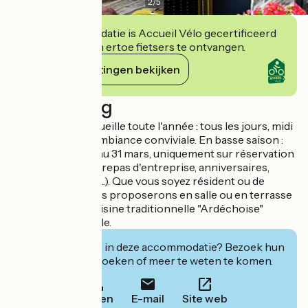
2
/
5
Deze accommodatie is Accueil Vélo gecertificeerd
en verbindt zich ertoe fietsers te ontvangen.
Haar verplichtingen bekijken
Beschrijving
L'équipe vous accueille toute l'année : tous les jours, midi
et soir dans une ambiance conviviale. En basse saison :
du 1er novembre au 31 mars, uniquement sur réservation
de grande tablée (repas d'entreprise, anniversaires,
réunion de famille...). Que vous soyez résident ou de
passage, nous vous proposerons en salle ou en terrasse
ombragée, une cuisine traditionnelle "Ardéchoise"
simple et conviviale.
Geïnteresseerd in deze accommodatie? Bezoek hun
website om te boeken of meer te weten te komen.
Bellen
E-mail
Site web