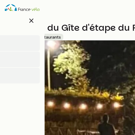
Overslaan
en
naar
close
de
Brasserie du Gîte d'étape du
inhoud
gaan
Accueil Vélo
Restaurants