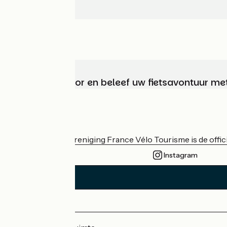
Kies, bereid voor en beleef uw fietsavontuur me
Wie zijn we?
De nationale vereniging France Vélo Tourisme is de officië
Instagram
Persruimte