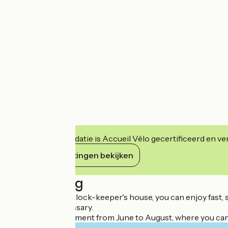
Deze accommodatie is Accueil Vélo gecertificeerd en verb
Haar verplichtingen bekijken
Beschrijving
In the Pont-Canal lock-keeper's house, you can enjoy fast, 
reservation necessary.
Evening entertainment from June to August, where you can s