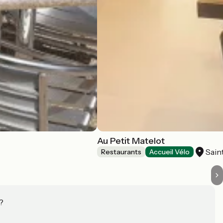
Au Petit Matelot
Sain
Restaurants
Accueil Vélo
?