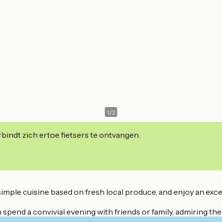
1
/
2
indt zich ertoe fietsers te ontvangen.
simple cuisine based on fresh local produce, and enjoy an exce
pend a convivial evening with friends or family, admiring the