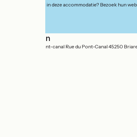
Geïnteresseerd in deze accommodatie? Bezoek hun webs
Localisation
Gîte d'étape du Pont-canal Rue du Pont-Canal 45250 Briar