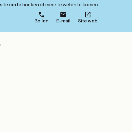
ite om te boeken of meer te weten te komen.
Bellen
E-mail
Site web
e