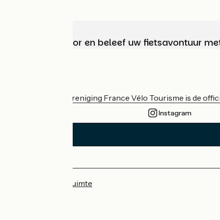
Kies, bereid voor en beleef uw fietsavontuur me
Wie zijn we?
De nationale vereniging France Vélo Tourisme is de officië
Instagram
Persruimte
Professionele ruimte