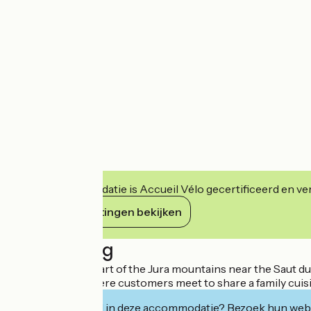
Deze accommodatie is Accueil Vélo gecertificeerd en verb
Haar verplichtingen bekijken
Beschrijving
Located in the heart of the Jura mountains near the Saut d
of conviviality where customers meet to share a family cuis
Geïnteresseerd in deze accommodatie? Bezoek hun webs