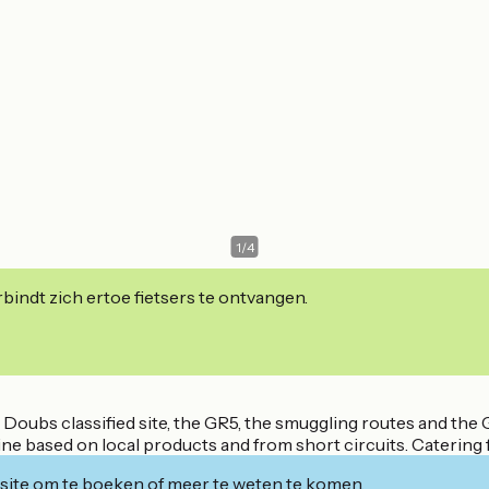
1
/
4
indt zich ertoe fietsers te ontvangen.
u Doubs classified site, the GR5, the smuggling routes and th
ine based on local products and from short circuits. Catering
ite om te boeken of meer te weten te komen.