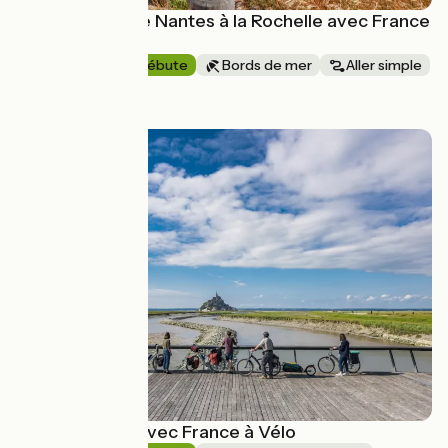
Vélodyssée | De Nantes à la Rochelle avec France
à Vélo
8 jours
Je débute
Bords de mer
Aller simple
à partir de
1199€
La Véloscénie avec France à Vélo