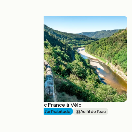
à partir de
1195€
La Via Allier avec France à Vélo
1 semaine et +
J'ai l'habitude
Au fil de l'eau
Aller simple
à partir de
885€