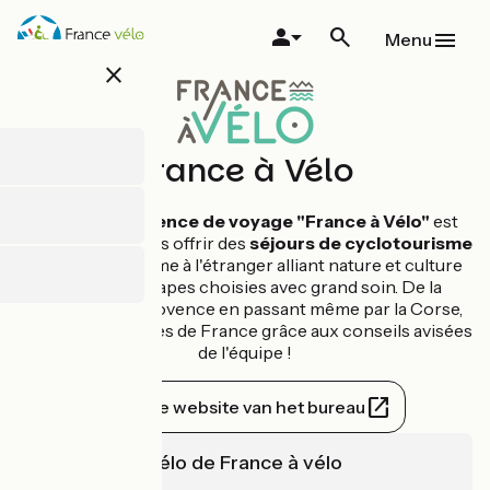
Overslaan
en
Menu
naar
close
de
inhoud
gaan
France à Vélo
L'équipe de
l'agence de voyage "France à Vélo"
est
qualifiée pour vous offrir des
séjours de cyclotourisme
en France
comme à l'étranger alliant nature et culture
grâce à des étapes choisies avec grand soin. De la
Bretagne à la Provence en passant même par la Corse,
sillonnez les routes de France grâce aux conseils avisées
de l'équipe !
Officiële website van het bureau
L'expertise vélo de France à vélo