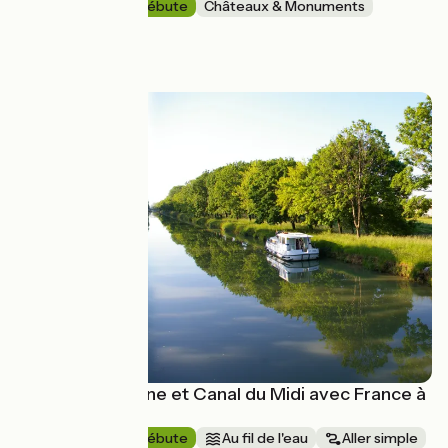
8 jours
Je débute
Châteaux & Monuments
Aller simple
à partir de
1527€
Canal de Garonne et Canal du Midi avec France à
Vélo
8 jours
Je débute
Au fil de l'eau
Aller simple