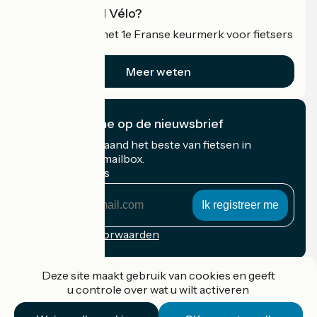
Wat is Accueil Vélo?
Accueil Vélo is het 1e Franse keurmerk voor fietsers
op vakantie.
Meer weten
Ik abonneer me op de nieuwsbrief
Ontvang elke maand het beste van fietsen in
Frankrijk in uw mailbox.
Mijn e-mailadres
Mijn
e-
mailadres
Inschrijvingsvoorwaarden
Gefinancierd in het kader van Destination France
Deze site maakt gebruik van cookies en geeft
u controle over wat u wilt activeren