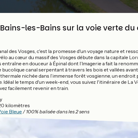
Bains-les-Bains sur la voie verte du
anal des Vosges, c'est la promesse d'un voyage nature et ress
vélo au cœur du massif des Vosges débute dans la capitale Lor
s entraîne en douceur à Épinal dont l’Imagerie a fait la renommé
e bucolique canal serpentant à travers les bois et vallées avant
é thermale nichée dans l’immense forêt vosgienne, un endroit 
. Idéal le temps d'un week-end, vous suivez l'itinéraire de La 
uvez facilement revenir en train.
y
20 kilomètres
Voie Bleue
/ 100% balisée dans les 2 sens