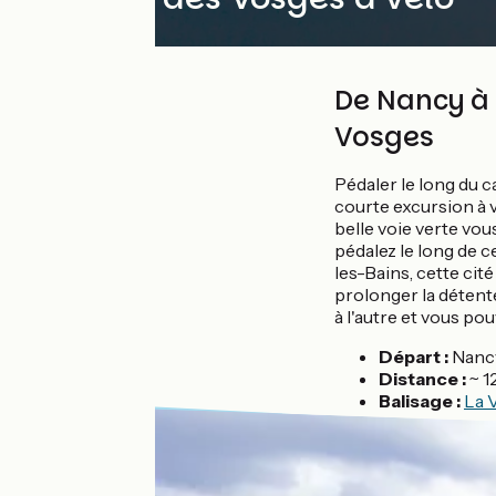
De Nancy à 
Vosges
Pédaler le long du c
courte excursion à 
belle voie verte vou
pédalez le long de c
les-Bains, cette cit
prolonger la détente
à l'autre et vous po
Départ :
Nanc
Distance :
~ 1
Balisage :
La 