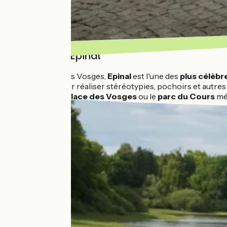
Images d'Epinal
Préfecture des Vosges,
Epinal
est l'une des
plus célèbr
procédés pour réaliser stéréotypies, pochoirs et autres 
basilique
, la
place des Vosges
ou le
parc du Cours
mér