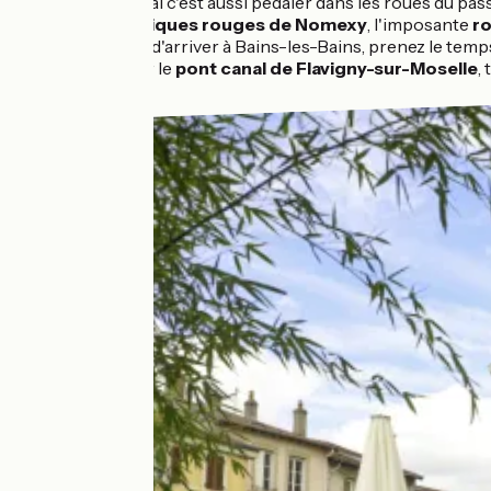
Suivre un canal c'est aussi pédaler dans les roues du pa
filature en briques rouges
de Nomexy
, l'imposante
r
langes. Avant d'arriver à Bains-les-Bains, prenez le temp
le passage sur le
pont canal de Flavigny-sur-Moselle
,