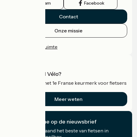
Instagram
Facebook
Contact
Onze missie
Persruimte
Professionele ruimte
Wat is Accueil Vélo?
Accueil Vélo is het 1e Franse keurmerk voor fietsers
op vakantie.
Meer weten
Ik abonneer me op de nieuwsbrief
Ontvang elke maand het beste van fietsen in
Frankrijk in uw mailbox.