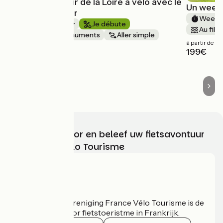
Coup de coeur de la Loire à vélo avec le
Un week-
Vélo Voyageur
Week-E
1 semaine et +
Je débute
Au fil d
Châteaux & Monuments
Aller simple
à partir de
à partir de
199€
2050€
Kies, bereid voor en beleef uw fietsavontuur
met France Vélo Tourisme
Wie zijn we?
De nationale vereniging France Vélo Tourisme is de
officiële gids voor fietstoeristme in Frankrijk.