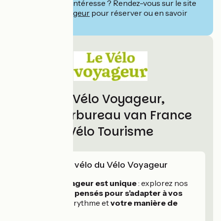
Ce séjour vous intéresse ? Rendez-vous sur le site
de
Le Vélo Voyageur
pour réserver ou en savoir
plus.
Le Vélo Voyageur,
partnerbureau van France
Vélo Tourisme
L'expertise vélo du Vélo Voyageur
Chaque voyageur est unique
: explorez nos
séjours à vélo
pensés pour s’adapter à vos
envies
, votre rythme et
votre manière de
voyager.