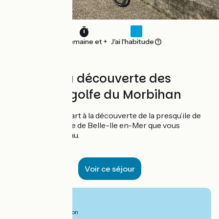
1 semaine et +
J'ai l'habitude
8 jours à la découverte des
joyaux du golfe du Morbihan
Ce séjour à vélo part à la découverte de la presqu’ile de
Quiberon ainsi que de Belle-Ile en-Mer que vous
rejoignez en bateau.
Voir ce séjour
Vanaf
849€
per persoon