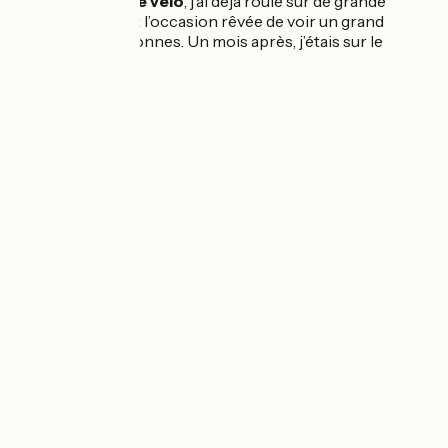
pareil ?
J’adore le vélo
, j’ai déjà roulé sur de grande
distances et c’est l’occasion rêvée de voir un grand
nombre de personnes. Un mois après, j’étais sur le
départ.