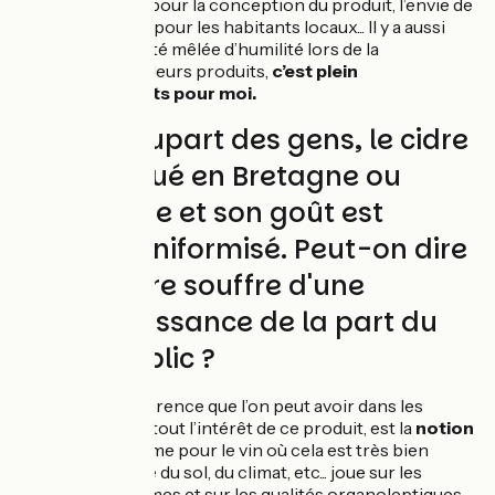
familiale, intérêt pour la conception du produit, l’envie de
travailler avec et pour les habitants locaux... Il y a aussi
une certaine fierté mêlée d’humilité lors de la
présentation de leurs produits,
c’est plein
d’enseignements pour moi.
Pour la plupart des gens, le cidre
est fabriqué en Bretagne ou
Normandie et son goût est
souvent uniformisé. Peut-on dire
que le cidre souffre d'une
méconnaissance de la part du
grand public ?
La première différence que l’on peut avoir dans les
cidres, et qui fait tout l’intérêt de ce produit, est la
notion
de terroir
. Comme pour le vin où cela est très bien
décrit, l’influence du sol, du climat, etc... joue sur les
variétés de pommes et sur les qualités organoleptiques