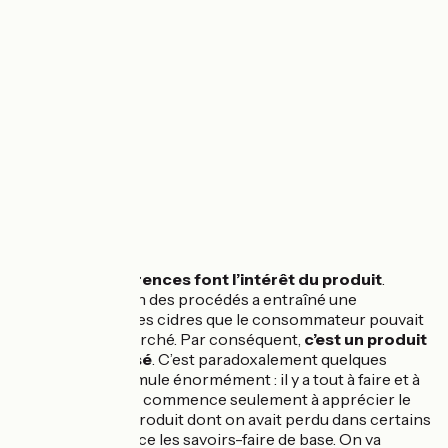
Toutes
les différences font l’intérêt du produit
.
L’industrialisation des procédés a entraîné une
uniformisation des cidres que le consommateur pouvait
trouver sur le marché. Par conséquent,
c’est un produit
qui a été délaissé
. C’est paradoxalement quelques
chose qui me stimule énormément : il y a tout à faire et à
(re)découvrir, on commence seulement à apprécier le
potentiel de ce produit dont on avait perdu dans certains
endroits de France les savoirs-faire de base. On va