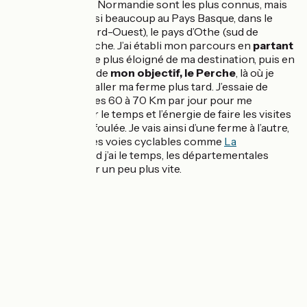
La Bretagne et la Normandie sont les plus connus, mais
on en trouve aussi beaucoup au Pays Basque, dans le
Pays de Bray (Nord-Ouest), le pays d’Othe (sud de
Troyes), et le Perche. J’ai établi mon parcours en
partant
de Pau
, le point le plus éloigné de ma destination, puis en
me rapprochant de
mon objectif, le Perche
, là où je
souhaiterais installer ma ferme plus tard. J’essaie de
tourner autour des 60 à 70 Km par jour pour me
permettre d’avoir le temps et l’énergie de faire les visites
de ferme dans la foulée. Je vais ainsi d’une ferme à l’autre,
en empruntant les voies cyclables comme
La
Vélodyssée
quand j’ai le temps, les départementales
quand je dois aller un peu plus vite.