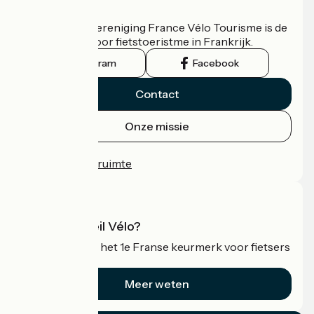
Wie zijn we?
De nationale vereniging France Vélo Tourisme is de
officiële gids voor fietstoeristme in Frankrijk.
Instagram
Facebook
Contact
Onze missie
Persruimte
Professionele ruimte
Wat is Accueil Vélo?
Accueil Vélo is het 1e Franse keurmerk voor fietsers
op vakantie.
Meer weten