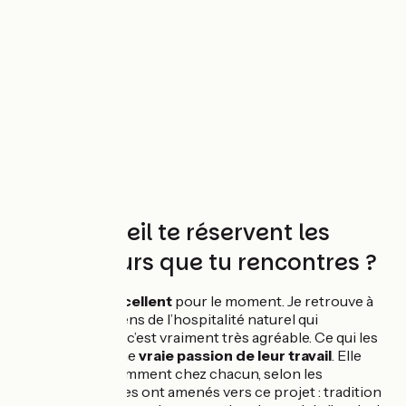
Quel accueil te réservent les
producteurs que tu rencontres ?
L'
accueil est excellent
pour le moment. Je retrouve à
chaque fois un sens de l’hospitalité naturel qui
m’impressionne, c’est vraiment très agréable. Ce qui les
rassemble est une
vraie passion de leur travail
. Elle
s’exprime différemment chez chacun, selon les
motivations qui les ont amenés vers ce projet : tradition