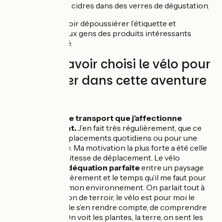
goûter de grands cidres dans des verres de dégustation.
On va pouvoir dépoussiérer l’étiquette et
proposer aux gens des produits intéressants
et de qualité.
Pourquoi avoir choisi le vélo pour
te déplacer dans cette aventure
?
C’est un
mode de transport que j’affectionne
particulièrement.
J’en fait très régulièrement, que ce
soit pour mes déplacements quotidiens ou pour une
pratique sportive. Ma motivation la plus forte a été celle
du rythme, de la vitesse de déplacement. Le vélo
correspond à l’
adéquation parfaite
entre un paysage
qui change régulièrement et le temps qu’il me faut pour
m'imprégner de mon environnement. On parlait tout à
l’heure de la notion de terroir, le vélo est pour moi le
meilleur moyen de s’en rendre compte, de comprendre
ce qui se passe. On voit les plantes, la terre, on sent les