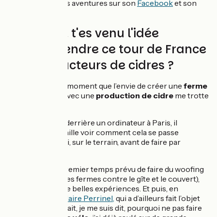
pouvez suivre ses aventures sur son
Facebook
et son
Instagram
.
Comment t'es venu l'idée
d'entreprendre ce tour de France
des producteurs de cidres ?
Cela fait un petit moment que l’envie de créer une
ferme
en pré-verger
avec une
production de cidre
me trotte
dans la tête.
Travaillant derrière un ordinateur à Paris, il
fallait que j’aille voir comment cela se passe
pour de vrai, sur le terrain, avant de faire par
moi-même.
J’avais dans un premier temps prévu de faire du woofing
(travailler dans des fermes contre le gîte et le couvert),
ce qui fait aussi de belles expériences. Et puis, en
discutant
avec Claire Perrinel,
qui a d’ailleurs fait l’objet
d’un de vos portrait, je me suis dit, pourquoi ne pas faire