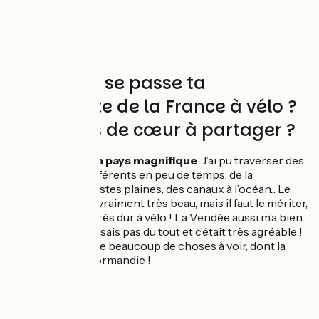
Comment se passe ta
découverte de la France à vélo ?
Des coups de cœur à partager ?
La
France est un pays magnifique
. J’ai pu traverser des
paysages très différents en peu de temps, de la
montagne aux vastes plaines, des canaux à l’océan... Le
Pays Basque est vraiment très beau, mais il faut le mériter,
c’était vraiment très dur à vélo ! La Vendée aussi m’a bien
plu, je ne connaissais pas du tout et c’était très agréable !
Il me reste encore beaucoup de choses à voir, dont la
Bretagne et la Normandie !