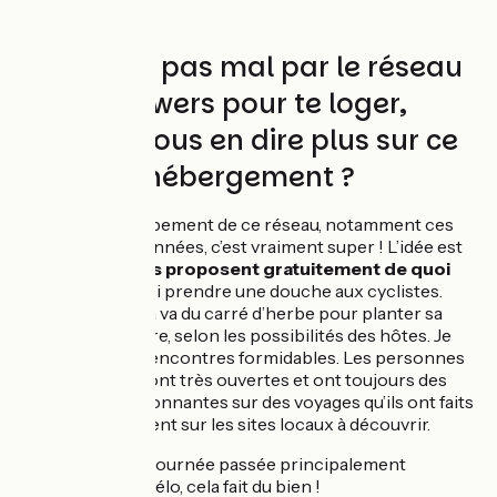
Tu passes pas mal par le réseau
Warmshowers pour te loger,
peux-tu nous en dire plus sur ce
moyen d'hébergement ?
J’ai vu le développement de ce réseau, notamment ces
deux dernières années, c’est vraiment super ! L’idée est
simple, des
hôtes proposent gratuitement de quoi
dormir
et de quoi prendre une douche aux cyclistes.
Pour dormir, cela va du carré d’herbe pour planter sa
tente à la chambre, selon les possibilités des hôtes. Je
n’ai fait que des rencontres formidables. Les personnes
qui accueillent sont très ouvertes et ont toujours des
anecdotes passionnantes sur des voyages qu’ils ont faits
ou plus simplement sur les sites locaux à découvrir.
Après une journée passée principalement
seul sur le vélo, cela fait du bien !