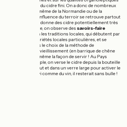
(le goût, l’odeur...) du cidre fini. On a donc de nombreux
terroirs, au sein même de la Normandie ou de la
Bretagne. Cette influence du terroir se retrouve partout
en France, ce qui donne des cidre potentiellement très
différents. Ensuite, on observe des
savoirs-faire
différents
selon les traditions locales, qui débutent par
la sélection de variétés locales particulières, et se
poursuivent dans le choix de la méthode de
fermentation, du vieillissement (en barrique de chêne
par exemple), et même la façon de servir ! Au Pays
Basque par exemple, on verse le cidre depuis la bouteille
à 30/40 cm de haut et dans un verre large pour activer le
gaz du cidre. Servi comme du vin, il resterait sans bulle !