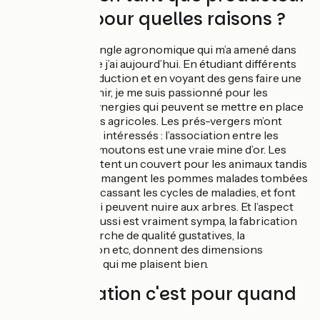
de cidre, pour quelles raisons ?
C’est vraiment l’angle agronomique qui m’a amené dans
les réflexions que j’ai aujourd’hui. En étudiant différents
systèmes de production et en voyant des gens faire une
agriculture d’avenir, je me suis passionné pour les
symbioses, les synergies qui peuvent se mettre en place
dans les systèmes agricoles. Les prés-vergers m’ont
particulièrement intéressés : l’association entre les
pommiers et les moutons est une vraie mine d’or. Les
pommiers apportent un couvert pour les animaux tandis
que ces derniers mangent les pommes malades tombées
prématurément, cassant les cycles de maladies, et font
fuir les mulots qui peuvent nuire aux arbres. Et l’aspect
transformation aussi est vraiment sympa, la fabrication
du cidre, la recherche de qualité gustatives, la
commercialisation etc, donnent des dimensions
supplémentaires qui me plaisent bien.
Et l'installation c'est pour quand
? :)