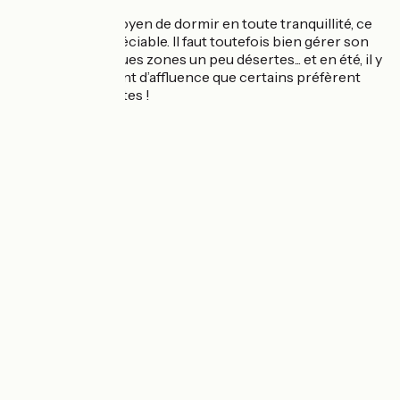
Et puis c’est le moyen de dormir en toute tranquillité, ce
qui est très appréciable. Il faut toutefois bien gérer son
trajet, il y a quelques zones un peu désertes... et en été, il y
a parfois tellement d’affluence que certains préfèrent
fermer leurs portes !