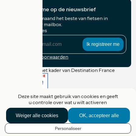
Ik abonneer me op de nieuwsbrief
Ontvang elke maand het beste van fietsen in
Frankrijk in uw mailbox.
Mijn e-mailadres
Mijn
e-
mailadres
Inschrijvingsvoorwaarden
Gefinancierd in het kader van Destination France
Deze site maakt gebruik van cookies en geeft
Accueil Vélo Pro
u controle over wat u wilt activeren
Contact
Wettelijke informatie
Contact
Weiger alle cookies
OK, accepteer alle
Privacy policy
Réalisation :
StudioJuillet
et
France Vélo Tourisme
Personaliseer
NL